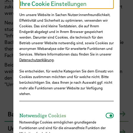
Ihre Cookie Einstellungen
zukunftsorientiertes Studium kontinuierlich aktualisiert
werden.
Um unsere Website in Sachen Nutzer:innenfreundlichkeit,
Effektivität und Sicherheit zu optimieren, verwenden wir
Neu entwickelt wurde im Jahr 2017 der
Cookies. Das sind kleine Textdateien, die auf Ihrem
studiengangsübergreifende Vertiefungsbereich
Endgerät abgelegt und in Ihrem Browser gespeichert
"Infrastruktur", der von Studierenden beider
werden. Darunter sind Cookies, die technisch für den
Bachelorstudiengänge gewählt werden kann und der die
Betrieb unserer Website notwendig sind, sowie Cookies zur
thematischen Zusammenhänge zwischen den beiden
anonymen Webanalyse oder für erweiterte Funktionen und
Services. Weitere Informationen dazu finden Sie in unserer
Fachdisziplinen anschaulich abbildet.
Datenschutzerklärung
.
Beide Studiengänge enthalten darüber hinaus je einen
weiteren, alternativ zu wählenden Vertiefungsbereich in
Sie entscheiden, für welche Kategorien Sie dem Einsatz von
Cookies zustimmen möchten und für welche nicht. Bitte
den Lehrgebieten "Konstruktiver Ingenieurbau" und
berücksichtigen Sie, dass Ihnen je nach Auswahl ggf. nicht
"Umweltverfahrenstechnik".
mehr alle Funktionen unserer Website zur Verfügung
stehen.
Bauingenieurwesen B. Sc. (auch dual)
Notwendi
Notwendige Cookies
Notwendige Cookies ermöglichen grundlegende
Umwelttechnik B. Sc. (international, dual,
Funktionen und sind für die einwandfreie Funktion der