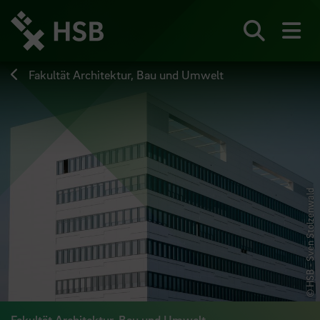
Direkt
zum
Seiteninhalt
Suchen
Me
springen
Fakultät Architektur, Bau und Umwelt
© HSB - Sven Stolzenwald
Fakultät Architektur, Bau und Umwelt