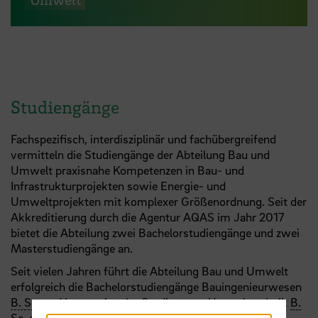
Studiengänge
Fachspezifisch, interdisziplinär und fachübergreifend
vermitteln die Studiengänge der Abteilung Bau und
Umwelt praxisnahe Kompetenzen in Bau- und
Infrastrukturprojekten sowie Energie- und
Umweltprojekten mit komplexer Größenordnung. Seit der
Akkreditierung durch die Agentur AQAS im Jahr 2017
bietet die Abteilung zwei Bachelorstudiengänge und zwei
Masterstudiengänge an.
Seit vielen Jahren führt die Abteilung Bau und Umwelt
erfolgreich die Bachelorstudiengänge Bauingenieurwesen
B. Sc.
und Internationaler Studiengang Umwelttechnik
B.
Sc.
durch, die mit praxisnahen Fragestellungen für ein