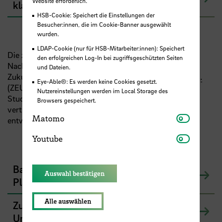
Website erforderlich.
klassisch)
HSB-Cookie: Speichert die Einstellungen der
Besucher:innen, die im Cookie-Banner ausgewählt
wurden.
LDAP-Cookie (nur für HSB-Mitarbeiter:innen): Speichert
Die zwei Masterstudiengänge Bauingenieurwesen -
den erfolgreichen Log-In bei zugriffsgeschützten Seiten
Nachhaltiges Planen und Bauen
M. Sc.
* und
und Dateien.
Zukunftsfähige Energie- und Umweltsysteme
M. Eng.
Eye-Able®: Es werden keine Cookies gesetzt.
(ZEUS) bieten allen Studierenden die Möglichkeit, ihre
Nutzereinstellungen werden im Local Storage des
Studieninhalte aus dem Bachelorstudium weiter zu
Browsers gespeichert.
vertiefen und karrierewirksame Kompetenzen zu
Matomo
Matomo
entwickeln.
Youtube
Youtube
Bauingenieurwesen M. Sc. - Nachhaltiges
Auswahl bestätigen
Planen und Bauen (auch international*)
Alle auswählen
Zukunftsfähige Energie- und
Umweltsysteme M. Eng.