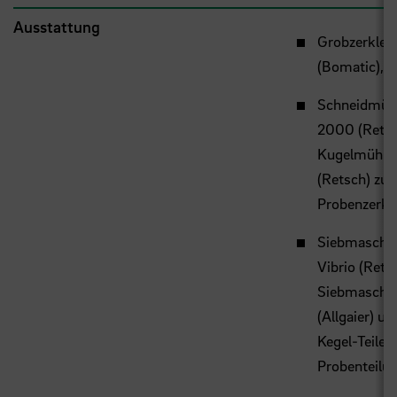
Ausstattung
Grobzerklein
(Bomatic),
Schneidmüh
2000 (Retsc
Kugelmühle
(Retsch) zur
Probenzerkl
Siebmaschin
Vibrio (Rets
Siebmaschi
(Allgaier) u
Kegel-Teiler 
Probenteilu