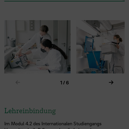
Zeige vorheriges Element im Karussell
Zeige n
1 / 6
Lehreinbindung
Im Modul 4.2 des Internationalen Studiengangs