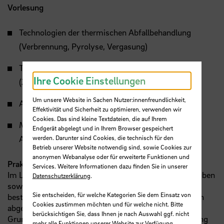
Vorlesung
Technologien der thermischen Abfallbehandlung
(Verbrennung, Pyrolyse, Vergasung)
Technologien der mechanischen Abfallaufbereitung
Ihre Cookie Einstellungen
(Zerkleinerung, Klassierung, Sortierung…)
Um unsere Website in Sachen Nutzer:innenfreundlichkeit,
Aufbau von Deponien zur Ablagerung von Abfällen
Effektivität und Sicherheit zu optimieren, verwenden wir
Cookies. Das sind kleine Textdateien, die auf Ihrem
Methoden zur Bilanzierung ökologischer
Endgerät abgelegt und in Ihrem Browser gespeichert
Auswirkungen von Abfallbehandlungsverfahren
werden. Darunter sind Cookies, die technisch für den
Betrieb unserer Website notwendig sind, sowie Cookies zur
anonymen Webanalyse oder für erweiterte Funktionen und
Praktikum
Services. Weitere Informationen dazu finden Sie in unserer
Im Labor werden die Zusammensetzung von Abfallproben
Datenschutzerklärung
.
sowie deren chemisch-physikalische Eigenschaften
Sie entscheiden, für welche Kategorien Sie dem Einsatz von
bestimmt und daraus geeignete Behandlungsverfahren
Cookies zustimmen möchten und für welche nicht. Bitte
abgeleitet.
berücksichtigen Sie, dass Ihnen je nach Auswahl ggf. nicht
Grundlagen zum technischen Aufbau und zur Auslegung
mehr alle Funktionen unserer Website zur Verfügung