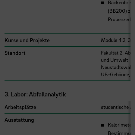
Backenbrec
(BB200) zur
Probenzerkl
Kurse und Projekte
Module 4.2, 3.1,
Standort
Fakultät 2, Abt.
und Umwelt
Neustadtswall 
UB-Gebäude, UG
3. Labor: Abfallanalytik
Arbeitsplätze
studentische A
Ausstattung
Kalorimeter 
Bestimmung