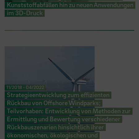
Kunststoffabfällen hin zu neuen Anwendungen
im 3D-Druck
11/2018
-
04/2022
Strategieentwicklung zum effizienten
Rückbau von Offshore Windparks;
Teilvorhaben: Entwicklung von Methoden zur
Ermittlung und Bewertung verschiedener
Rückbauszenarien hinsichtlich ihrer
ökonomischen, ökologischen und