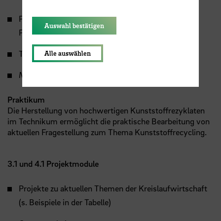
Produktverantwortung und Anforderungen an das
Auswahl bestätigen
Produktdesign
Technologien der Recyclingverfahren
Alle auswählen
Märkte und Qualitätsanforderungen für Rezyklate
Praktikum
Die Herstellung von hochwertigen Kunststoffrezyklaten
im Technikum ermöglicht die praktische Bearbeitung von
aktuellen Fragestellung zum Thema Kunststoffrecycling.
3.1 und 4.1 Projektmodule
Projekte zu aktuellen Themen der Kreislaufwirtschaft
(s. Beispiele in der Tabelle)