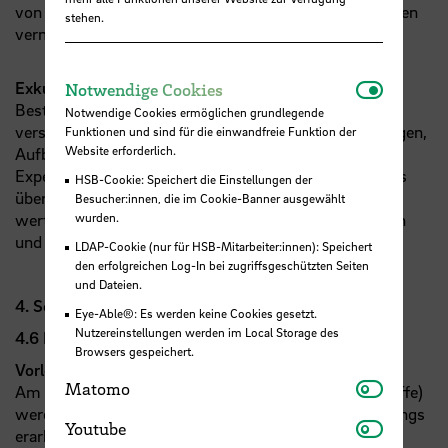
von Aggregaten zur mechanischen Aufbereitung werden
stehen.
vermittelt.
Notwendi
Exkursionen
Notwendige Cookies
Bestandteil des Moduls sind diverse Exkursionen zu
Notwendige Cookies ermöglichen grundlegende
verschiedenen Abfallbehandlungsanlagen (Sortieranlagen,
Funktionen und sind für die einwandfreie Funktion der
Website erforderlich.
Aufbereitungsanlagen, Müllheizkraftwerk, Deponie…).
Experten der Branche vermitteln vertiefendes Wissens
HSB-Cookie: Speichert die Einstellungen der
über Technologien zur Abfallbehandlung und geben
Besucher:innen, die im Cookie-Banner ausgewählt
wertvolle Einblicke in die aktuellen Herausforderungen
wurden.
und Chancen der Kreislaufwirtschaft.
LDAP-Cookie (nur für HSB-Mitarbeiter:innen): Speichert
den erfolgreichen Log-In bei zugriffsgeschützten Seiten
und Dateien.
4. Semester
Eye-Able®: Es werden keine Cookies gesetzt.
Nutzereinstellungen werden im Local Storage des
4.6 Recycling und Märkte
Browsers gespeichert.
Vorlesung & Exkursionen
Matomo
Matomo
Am Beispiel ausgewählter Stoffströme (
z.B.
Kunststoffe)
werden umfassend verschiedene Aspekte des Recyclings
Youtube
Youtube
erarbeitet: