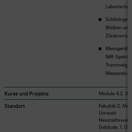
Labortechni
Schöninger 
(Kolben und
Zündvorrich
Messgeräte 
NIR-Spektro
Trommelgas
Massendurch
Kurse und Projekte
Module 4.2, 3.1,
Standort
Fakultät 2, Abt
Umwelt
Neustadtswall 
Gebäude, 1. OG,