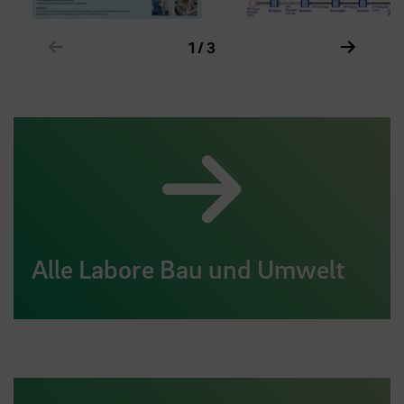
Zeige vorheriges Element im Karussell
Zeige n
1 / 3
Alle Labore Bau und Umwelt