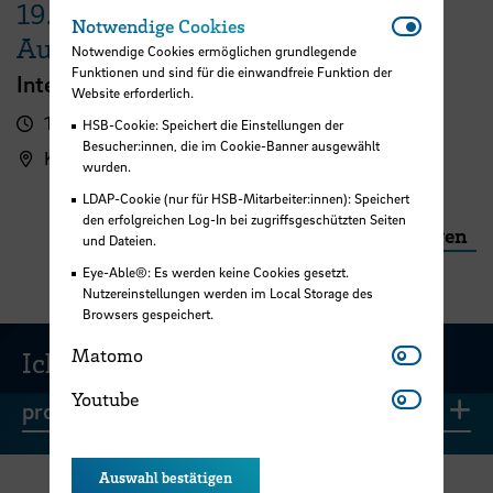
19.
Notwendi
Notwendige Cookies
August
Notwendige Cookies ermöglichen grundlegende
Funktionen und sind für die einwandfreie Funktion der
International FutureNow! Symposium
Website erforderlich.
16:00 - 17:30 Uhr
HSB-Cookie: Speichert die Einstellungen der
Besucher:innen, die im Cookie-Banner ausgewählt
Kassenhalle
wurden.
LDAP-Cookie (nur für HSB-Mitarbeiter:innen): Speichert
den erfolgreichen Log-In bei zugriffsgeschützten Seiten
Weitere Veranstaltungen
und Dateien.
Eye-Able®: Es werden keine Cookies gesetzt.
Nutzereinstellungen werden im Local Storage des
Browsers gespeichert.
Matomo
Matomo
Ich möchte...
Youtube
Youtube
Li
promovieren
Auswahl bestätigen