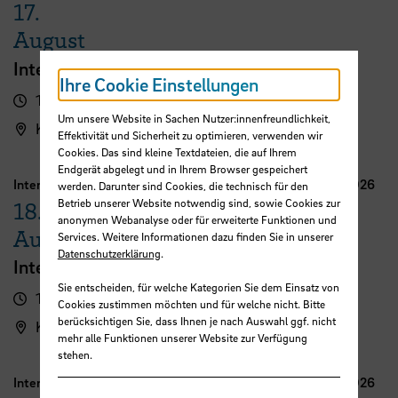
17.
August
International FutureNow! Symposium
Ihre Cookie Einstellungen
16:00 - 17:30 Uhr
Um unsere Website in Sachen Nutzer:innenfreundlichkeit,
Kassenhalle
Effektivität und Sicherheit zu optimieren, verwenden wir
Cookies. Das sind kleine Textdateien, die auf Ihrem
Endgerät abgelegt und in Ihrem Browser gespeichert
International Week Computer Science and Digital Media 2026
werden. Darunter sind Cookies, die technisch für den
Betrieb unserer Website notwendig sind, sowie Cookies zur
18.
anonymen Webanalyse oder für erweiterte Funktionen und
August
Services. Weitere Informationen dazu finden Sie in unserer
Datenschutzerklärung
.
International FutureNow! Symposium
Sie entscheiden, für welche Kategorien Sie dem Einsatz von
16:00 - 17:30 Uhr
Cookies zustimmen möchten und für welche nicht. Bitte
berücksichtigen Sie, dass Ihnen je nach Auswahl ggf. nicht
Kassenhalle
mehr alle Funktionen unserer Website zur Verfügung
stehen.
International Week Computer Science and Digital Media 2026