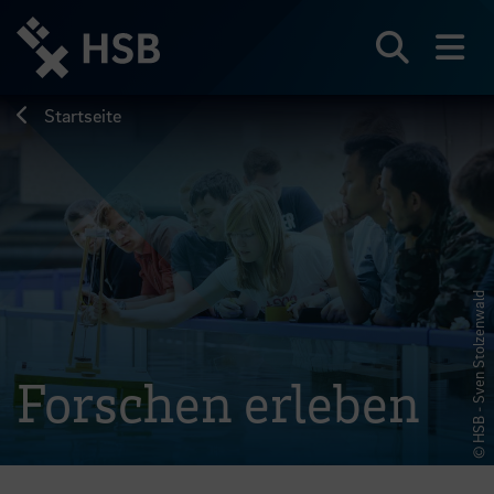
Direkt
zum
Seiteninhalt
Suchen
Me
springen
Startseite
© HSB - Sven Stolzenwald
Forschen erleben