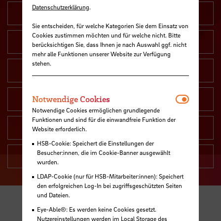
Datenschutzerklärung
.
Luft- und Raumfahrt
Sie entscheiden, für welche Kategorien Sie dem Einsatz von
Cookies zustimmen möchten und für welche nicht. Bitte
Blue Sciences
berücksichtigen Sie, dass Ihnen je nach Auswahl ggf. nicht
mehr alle Funktionen unserer Website zur Verfügung
stehen.
Region im Wandel
Notwendi
Digitale Transformation
Notwendige Cookies
Notwendige Cookies ermöglichen grundlegende
Funktionen und sind für die einwandfreie Funktion der
Lebensqualität
Website erforderlich.
HSB-Cookie: Speichert die Einstellungen der
Besucher:innen, die im Cookie-Banner ausgewählt
Dynamics, Tension and Xtreme Events
wurden.
LDAP-Cookie (nur für HSB-Mitarbeiter:innen): Speichert
den erfolgreichen Log-In bei zugriffsgeschützten Seiten
und Dateien.
Eye-Able®: Es werden keine Cookies gesetzt.
Nutzereinstellungen werden im Local Storage des