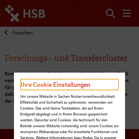
Direkt
zum
Seiteninhalt
Suchen
Me
springen
Forschen
Forschungs- und Transfercluster
Kompetenzen interdisziplinär und fakultätsübergreifend
vernetzen und mit Kooperationspartner:innen Lösungen
Ihre Cookie Einstellungen
für gesellschaftliche Herausforderungen erarbeiten –
dafür stehen die sechs Forschungs- und Transfercluster
Um unsere Website in Sachen Nutzer:innenfreundlichkeit,
der Hochschule Bremen.
Effektivität und Sicherheit zu optimieren, verwenden wir
Cookies. Das sind kleine Textdateien, die auf Ihrem
Endgerät abgelegt und in Ihrem Browser gespeichert
werden. Darunter sind Cookies, die technisch für den
Betrieb unserer Website notwendig sind, sowie Cookies zur
anonymen Webanalyse oder für erweiterte Funktionen und
Services. Weitere Informationen dazu finden Sie in unserer