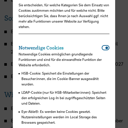
Sie entscheiden, für welche Kategorien Sie dem Einsatz von
Cookies zustimmen möchten und für welche nicht. Bitte
Sommersemester 2027
berücksichtigen Sie, dass Ihnen je nach Auswahl ggf. nicht
mehr alle Funktionen unserer Website zur Verfügung
stehen.
Beginn des Sommersemesters: 01. April 2027
Beginn der laufenden Lehrveranstaltungen: 05. April
Notwendi
Notwendige Cookies
2027
Notwendige Cookies ermöglichen grundlegende
Funktionen und sind für die einwandfreie Funktion der
Ende der laufenden Lehrveranstaltungen: 09. Juli 2027
Website erforderlich.
HSB-Cookie: Speichert die Einstellungen der
Ende des Sommersemesters: 30. September 2027
Besucher:innen, die im Cookie-Banner ausgewählt
wurden.
LDAP-Cookie (nur für HSB-Mitarbeiter:innen): Speichert
Wintersemester 2027/28
den erfolgreichen Log-In bei zugriffsgeschützten Seiten
und Dateien.
Beginn des Wintersemesters: 01. Oktober 2027
Eye-Able®: Es werden keine Cookies gesetzt.
Nutzereinstellungen werden im Local Storage des
Beginn der laufenden Lehrveranstaltungen: 11. Oktober
Browsers gespeichert.