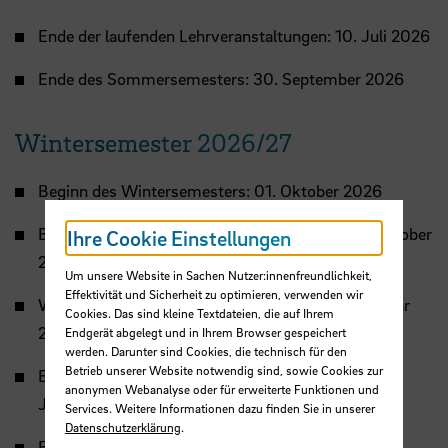
Ende der laufenden Lehrveranstaltungen: 10. Juli 2026
Ende des Sommersemesters: 30. September 2026
Wintersemester 2026/27
Beginn des Wintersemesters: 01. Oktober 2026
Beginn der laufenden Lehrveranstaltungen: 12. Oktober
Ihre Cookie Einstellungen
2026
Um unsere Website in Sachen Nutzer:innenfreundlichkeit,
Effektivität und Sicherheit zu optimieren, verwenden wir
Weihnachtspause: 21. Dezember 2026 – 03. Januar
Cookies. Das sind kleine Textdateien, die auf Ihrem
2027
Endgerät abgelegt und in Ihrem Browser gespeichert
werden. Darunter sind Cookies, die technisch für den
Betrieb unserer Website notwendig sind, sowie Cookies zur
Ende der laufenden Lehrveranstaltungen: 29.
anonymen Webanalyse oder für erweiterte Funktionen und
Januar 2027
Services. Weitere Informationen dazu finden Sie in unserer
Datenschutzerklärung
.
Ende des Wintersemesters: 31. März 2027