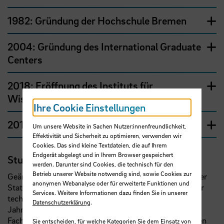
1982: Gründung der Hochschule Bremen
2004: Gründung des International Graduate
Centers
2018: Eröffnung des Instituts für
Wissenschaftliche Weiterbildung
Ihre Cookie Einstellungen
2019: Die HSB wird systemakkreditiert
Um unsere Website in Sachen Nutzer:innenfreundlichkeit,
Effektivität und Sicherheit zu optimieren, verwenden wir
Cookies. Das sind kleine Textdateien, die auf Ihrem
Endgerät abgelegt und in Ihrem Browser gespeichert
Studierende statt Schüler:innen
werden. Darunter sind Cookies, die technisch für den
Betrieb unserer Website notwendig sind, sowie Cookies zur
Geändert hat sich nicht nur der Name, sondern auch der
anonymen Webanalyse oder für erweiterte Funktionen und
Status: Aus Schüler:innen wurden Studierende, aus der
Services. Weitere Informationen dazu finden Sie in unserer
technischen Mittelschule des ausgehenden 19.
Datenschutzerklärung
.
Jahrhunderts 76 Jahre später eine praxisorientierte
Fachhochschule. Damit stiegen auch die Anforderungen
Sie entscheiden, für welche Kategorien Sie dem Einsatz von