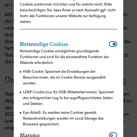
an Lehrende und Lernende.
Cookies zustimmen möchten und für welche nicht. Bitte
berücksichtigen Sie, dass Ihnen je nach Auswahl ggf. nicht
Mit diesem Prestigegewinn ging einher, dass nicht mehr
mehr alle Funktionen unserer Website zur Verfügung
die Schulbehörde, sondern die Wissenschaftsbehörde
stehen.
verantwortlich zeichnete. Die Zusammenlegung mit den
drei anderen stadtbremischen Fachhochschulen zur
Hochschule Bremen am Standort Neustadt erweiterte die
Notwendi
Notwendige Cookies
fachliche Basis und veränderte den Charakter der
Notwendige Cookies ermöglichen grundlegende
Hochschule Bremen nachhaltig, denn es bot sich ab jetzt
Funktionen und sind für die einwandfreie Funktion der
die Chance, interdisziplinär zu lehren und zu forschen.
Website erforderlich.
HSB-Cookie: Speichert die Einstellungen der
Besucher:innen, die im Cookie-Banner ausgewählt
Über 125 Jahre Ingenieurausbildung
wurden.
LDAP-Cookie (nur für HSB-Mitarbeiter:innen): Speichert
Wandel und Kontinuität kennzeichnen den wechselvollen
den erfolgreichen Log-In bei zugriffsgeschützten Seiten
Weg von den 105 Baugewerkschülern des Jahres 1894 zu
und Dateien.
den etwa 8.700 Studentinnen und Studenten im Jahr
Eye-Able®: Es werden keine Cookies gesetzt.
2020 in den technischen, wirtschaftswissenschaftlichen
Nutzereinstellungen werden im Local Storage des
und gesellschaftswissenschaftlichen Studienangängen
Browsers gespeichert.
eingeschrieben sind.
Matomo
Matomo