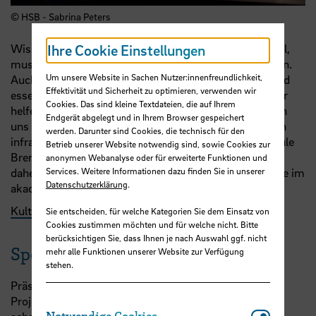
© HSB - Sabrina Peters
Wissenschaft lebt von Neugier. Wer innovativ sein will,
Ihre Cookie Einstellungen
muss neue Wege gehen und offen für Veränderung sein.
Um unsere Website in Sachen Nutzer:innenfreundlichkeit,
Auch Reflexion und der Blick nach links und rechts sind
Effektivität und Sicherheit zu optimieren, verwenden wir
essenziell für Bildung und Forschung. Kunst und Kultur
Cookies. Das sind kleine Textdateien, die auf Ihrem
helfen uns, diese Fähigkeiten zu erweitern. Sie eröffnen
Endgerät abgelegt und in Ihrem Browser gespeichert
uns bislang unbekannte Perspektiven, stellen Routinen
werden. Darunter sind Cookies, die technisch für den
infrage und sind Quellen neuer Ideen. An der Hochschule
Betrieb unserer Website notwendig sind, sowie Cookies zur
Bremen haben künstlerische und kulturelle Angebote
anonymen Webanalyse oder für erweiterte Funktionen und
Services. Weitere Informationen dazu finden Sie in unserer
daher einen festen Platz und spielen eine wichtige Rolle im
Datenschutzerklärung
.
akademischen Alltag.
Kulturangebote entdecken
Sie entscheiden, für welche Kategorien Sie dem Einsatz von
Cookies zustimmen möchten und für welche nicht. Bitte
berücksichtigen Sie, dass Ihnen je nach Auswahl ggf. nicht
Sport und Aktivitäten
mehr alle Funktionen unserer Website zur Verfügung
stehen.
Präsentationen vorbereiten, Hausarbeiten schreiben,
Projekte planen – im Hochschulalltag kann der Kopf
Notwendi
Notwendige Cookies