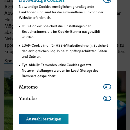
schon einmal anfangen zu rauchen. Da sind sportliche
Aktivitäten eine wertvolle Ergänzung und gesunde
Notwendige Cookies ermöglichen grundlegende
Funktionen und sind für die einwandfreie Funktion der
Abwechslung für Körper und Seele. Die Angebote an der
Website erforderlich.
Hochschule Bremen reichen von niedrigschwelligen
Möglichkeiten, die Gesundheit zu fördern und Stress
HSB-Cookie: Speichert die Einstellungen der
abzubauen, bis zu Wettkampfsport auf Spitzenniveau.
Besucher:innen, die im Cookie-Banner ausgewählt
wurden.
Neben den positiven körperlichen Effekten geben
sportliche Aktivitäten auch Gelegenheit, neue Kontakte zu
LDAP-Cookie (nur für HSB-Mitarbeiter:innen): Speichert
knüpfen und Freizeit gemeinsam mit anderen zu gestalten.
den erfolgreichen Log-In bei zugriffsgeschützten Seiten
und Dateien.
Sport- und weitere Angebote entdecken
Eye-Able®: Es werden keine Cookies gesetzt.
Nutzereinstellungen werden im Local Storage des
Browsers gespeichert.
Matomo
Matomo
Youtube
Youtube
Auswahl bestätigen