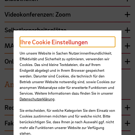
Videokonferenzen: Zoom
Selbstlernarbeitsplätze
Ihre Cookie Einstellungen
MATLAB und Simulink
Um unsere Website in Sachen Nutzer:innenfreundlichkeit,
Effektivität und Sicherheit zu optimieren, verwenden wir
Online-Umfragen mit LimeSurvey
Cookies. Das sind kleine Textdateien, die auf Ihrem
Endgerät abgelegt und in Ihrem Browser gespeichert
werden. Darunter sind Cookies, die technisch für den
Betrieb unserer Website notwendig sind, sowie Cookies zur
Ansprechpartner für IT & Technik
anonymen Webanalyse oder für erweiterte Funktionen und
Services. Weitere Informationen dazu finden Sie in unserer
Datenschutzerklärung
.
Rechenzentrum - zentrale Dienste
Sie entscheiden, für welche Kategorien Sie dem Einsatz von
Cookies zustimmen möchten und für welche nicht. Bitte
Fakultät 1 - Wirtschaftswissenschaften
berücksichtigen Sie, dass Ihnen je nach Auswahl ggf. nicht
mehr alle Funktionen unserer Website zur Verfügung
stehen.