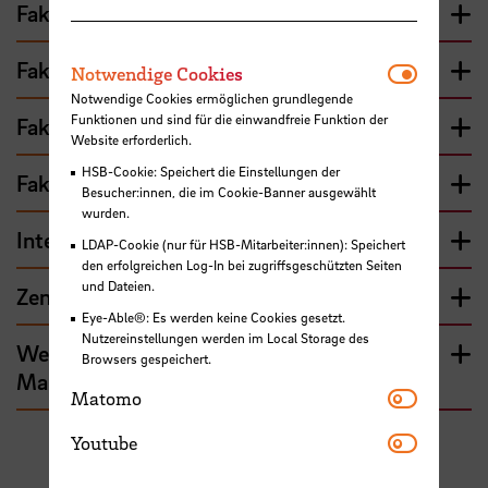
Fakultät 2 - Architektur, Bau und Umwelt
Fakultät 3 - Gesellschaftswissenschaften
Notwendi
Notwendige Cookies
Notwendige Cookies ermöglichen grundlegende
Funktionen und sind für die einwandfreie Funktion der
Fakultät 4 - Elektrotechnik und Informatik
Website erforderlich.
HSB-Cookie: Speichert die Einstellungen der
Fakultät 5 - Natur und Technik
Besucher:innen, die im Cookie-Banner ausgewählt
wurden.
International Graduate Center (IGC)
LDAP-Cookie (nur für HSB-Mitarbeiter:innen): Speichert
den erfolgreichen Log-In bei zugriffsgeschützten Seiten
und Dateien.
Zentrum für Lehren und Lernen (ZLL)
Eye-Able®: Es werden keine Cookies gesetzt.
Nutzereinstellungen werden im Local Storage des
Webredaktion, Kommunikation und
Browsers gespeichert.
Marketing
Matomo
Matomo
Youtube
Youtube