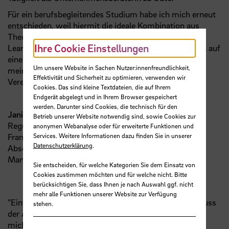
Für ein berufsbegleitendes Studium habe ich mich erneut
entschieden, weil hiermit die ideale Kombination aus
Theorie und Praxis gewährleistet wird. Der Blended
Ihre Cookie Einstellungen
Learning-Anteil sowie die Möglichkeit, Module flexibel auf
einem späteren Zeitpunkt zu legen, ermöglicht es mir
Um unsere Website in Sachen Nutzer:innenfreundlichkeit,
mein Lerntempo selber einzuteilen, was eine gute
Effektivität und Sicherheit zu optimieren, verwenden wir
Vereinbarkeit mit dem Beruf gewährleistet."
Cookies. Das sind kleine Textdateien, die auf Ihrem
Endgerät abgelegt und in Ihrem Browser gespeichert
werden. Darunter sind Cookies, die technisch für den
Janine Arnold
, Associate Director - Financial and
Betrieb unserer Website notwendig sind, sowie Cookies zur
Regulatory Reporting Specialist, UBS Europe SE,
anonymen Webanalyse oder für erweiterte Funktionen und
Services. Weitere Informationen dazu finden Sie in unserer
Frankfurt
Datenschutzerklärung
.
Absolventin berufsbegleitender Master Business
Management
Sie entscheiden, für welche Kategorien Sie dem Einsatz von
Cookies zustimmen möchten und für welche nicht. Bitte
berücksichtigen Sie, dass Ihnen je nach Auswahl ggf. nicht
mehr alle Funktionen unserer Website zur Verfügung
"Einfach großartig. Bis heute,
ca.
4 Jahre nach Abschluss
stehen.
der Ausbildung zum Interkulturellen Trainer, beinflusst
mich das Gelernte sehr.