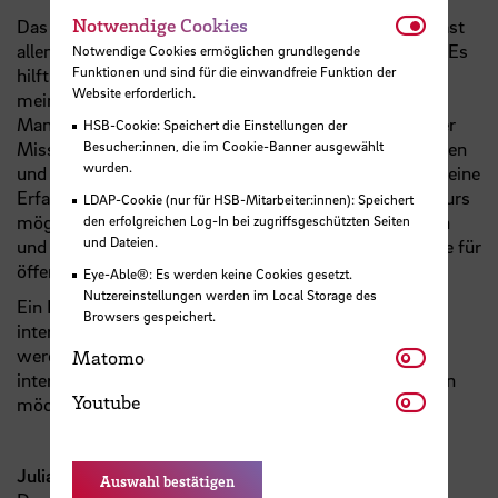
Notwendi
Notwendige Cookies
Das Wissen und die gelernten Methoden kann ich in fast
allen Lebenslagen anweden, privat wie auch beruflich. Es
Notwendige Cookies ermöglichen grundlegende
Funktionen und sind für die einwandfreie Funktion der
hilft mir sehr, mit Menschen aus anderen Kulturen in
Website erforderlich.
meiner täglichen Arbeit als internationaler Projekt
Manager, eine Brücke zu schlagen. Ich kann jetzt besser
HSB-Cookie: Speichert die Einstellungen der
Besucher:innen, die im Cookie-Banner ausgewählt
Missverständnisse verhindern oder leichter identifizieren
wurden.
und Konflikte einfach überwinden. Obwohl ich zuvor keine
Erfahrung mit Trainings hatte, war es mir nach dem Kurs
LDAP-Cookie (nur für HSB-Mitarbeiter:innen): Speichert
möglich, als Dozent für Interkulturelle Kommunikation
den erfolgreichen Log-In bei zugriffsgeschützten Seiten
und Dateien.
und Kommunikation & Verhandlung an der Hochschule für
öffentliche Verwaltung tätig zu werden.
Eye-Able®: Es werden keine Cookies gesetzt.
Nutzereinstellungen werden im Local Storage des
Ein Empfehlung für alle, die planen selbst als
Browsers gespeichert.
interkulturelle:r Trainer:in oder Multiplikator:in tätig zu
Matomo
werden und auch diejenigen, die sich zukünftig im
Matomo
interkulturellen Umfeld mit mehr Leichtigkeit bewegen
Youtube
Youtube
möchten."
Julian Wahlers,
Manager Strategy and Corporate
Auswahl bestätigen