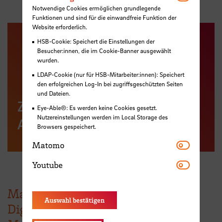
Notwendige Cookies ermöglichen grundlegende
Funktionen und sind für die einwandfreie Funktion der
Website erforderlich.
HSB-Cookie: Speichert die Einstellungen der
Besucher:innen, die im Cookie-Banner ausgewählt
wurden.
LDAP-Cookie (nur für HSB-Mitarbeiter:innen): Speichert
den erfolgreichen Log-In bei zugriffsgeschützten Seiten
und Dateien.
Zum Master of Business
Eye-Able®: Es werden keine Cookies gesetzt.
Nutzereinstellungen werden im Local Storage des
Administration (MBA)
Browsers gespeichert.
Matomo
Matomo
Youtube
Youtube
Master Management -
Auswahl bestätigen
Digitalisierung & Transformation