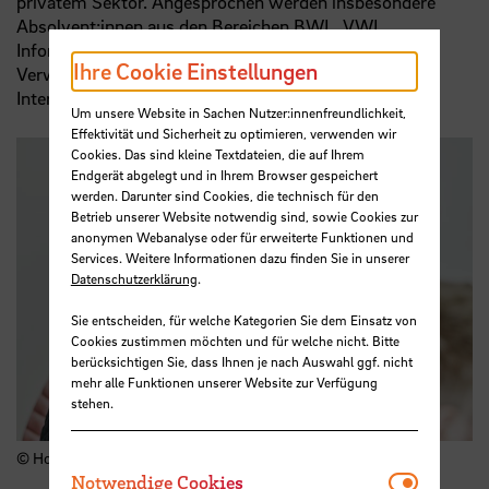
privatem Sektor. Angesprochen werden insbesondere
Absolvent:innen aus den Bereichen BWL, VWL,
Informatik, Wirtschaftsinformatik, Ingenieur- und
Ihre Cookie Einstellungen
Verwaltungswissenschaften sowie Jurist:innen mit
Interesse an Führungs- und Transformationsaufgaben.
Um unsere Website in Sachen Nutzer:innenfreundlichkeit,
Effektivität und Sicherheit zu optimieren, verwenden wir
Cookies. Das sind kleine Textdateien, die auf Ihrem
Endgerät abgelegt und in Ihrem Browser gespeichert
werden. Darunter sind Cookies, die technisch für den
Betrieb unserer Website notwendig sind, sowie Cookies zur
anonymen Webanalyse oder für erweiterte Funktionen und
Services. Weitere Informationen dazu finden Sie in unserer
Datenschutzerklärung
.
Sie entscheiden, für welche Kategorien Sie dem Einsatz von
Cookies zustimmen möchten und für welche nicht. Bitte
berücksichtigen Sie, dass Ihnen je nach Auswahl ggf. nicht
mehr alle Funktionen unserer Website zur Verfügung
stehen.
© Hochschule Bremen – Marcus Meyer Photography
Notwendi
Notwendige Cookies