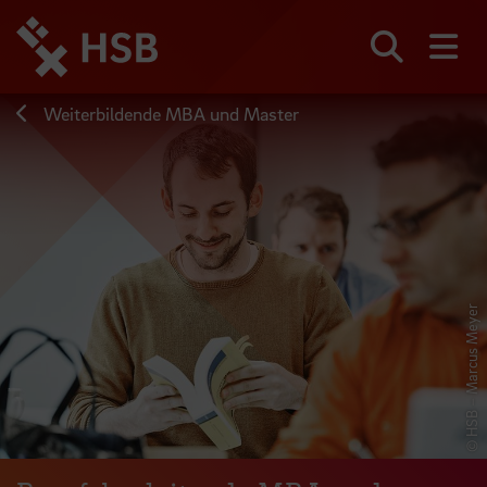
Direkt
zum
Seiteninhalt
Suchen
Me
springen
Weiterbildende MBA und Master
© HSB – Marcus Meyer