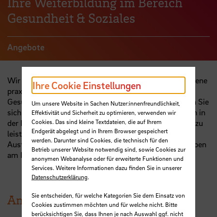
Ihre Weiterbildung im Bereich
Gesundheit & Soziales
Angebote
Wir bieten Ihnen an der Hochschule Bremen verschiedene
Ihre Cookie Einstellungen
praxisrelevante Weiterbildungen im Sozialen und
Gesundheitsbereich an. Als Teilnehmer:in beschäftigen Sie
Um unsere Website in Sachen Nutzer:innenfreundlichkeit,
sich mit verschiedenen Handlungskonzepten, die Ihnen in
Effektivität und Sicherheit zu optimieren, verwenden wir
der Praxis helfen, eine noch optimalere Unterstützung zu
Cookies. Das sind kleine Textdateien, die auf Ihrem
Endgerät abgelegt und in Ihrem Browser gespeichert
leisten. Darüber hinaus profitieren Sie vom kollegialen
werden. Darunter sind Cookies, die technisch für den
Austausch mit den anderen Teilnehmenden und erwerben
Betrieb unserer Website notwendig sind, sowie Cookies zur
am Ende der Weiterbildung ein Hochschulzertifikat.
anonymen Webanalyse oder für erweiterte Funktionen und
Services. Weitere Informationen dazu finden Sie in unserer
Datenschutzerklärung
.
Sie entscheiden, für welche Kategorien Sie dem Einsatz von
Angebote
Cookies zustimmen möchten und für welche nicht. Bitte
berücksichtigen Sie, dass Ihnen je nach Auswahl ggf. nicht