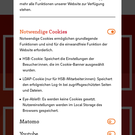
mehr alle Funktionen unserer Website zur Verfügung
stehen.
Notwendi
Notwendige Cookies
Notwendige Cookies ermöglichen grundlegende
Funktionen und sind für die einwandfreie Funktion der
Advance Care Planning
Website erforderlich.
HSB-Cookie: Speichert die Einstellungen der
Besucher:innen, die im Cookie-Banner ausgewählt
Qualifizierung zum/zur Gesprächsbegleiter:in
wurden.
Mehr Info
LDAP-Cookie (nur für HSB-Mitarbeiter:innen): Speichert
den erfolgreichen Log-In bei zugriffsgeschützten Seiten
und Dateien.
Eye-Able®: Es werden keine Cookies gesetzt.
Nutzereinstellungen werden im Local Storage des
Browsers gespeichert.
Matomo
Matomo
Palliative Care und Hospizarbeit -
Basiscurriculum
Youtube
Youtube