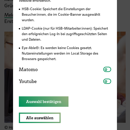
Website erforderlich.
Gründungsberatung in Anspruch nehmen.
HSB-Cookie: Speichert die Einstellungen der
Melden Sie sich gern bei uns
, um einen Termin für ein
Besucher:innen, die im Cookie-Banner ausgewählt
wurden.
Erstgespräch zu vereinbaren.
LDAP-Cookie (nur für HSB-Mitarbeiter:innen): Speichert
den erfolgreichen Log-In bei zugriffsgeschützten Seiten
und Dateien.
Eye-Able®: Es werden keine Cookies gesetzt.
Nutzereinstellungen werden im Local Storage des
Browsers gespeichert.
Matomo
Matomo
Youtube
Youtube
Auswahl bestätigen
Alle auswählen
© Hochschule Bremen