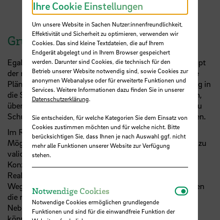
Ihre Cookie Einstellungen
Um unsere Website in Sachen Nutzer:innenfreundlichkeit,
Effektivität und Sicherheit zu optimieren, verwenden wir
Gründungsberatung
Cookies. Das sind kleine Textdateien, die auf Ihrem
Endgerät abgelegt und in Ihrem Browser gespeichert
Egal ob Sie noch überlegen, ob eine Gründung überhaupt
werden. Darunter sind Cookies, die technisch für den
Betrieb unserer Website notwendig sind, sowie Cookies zur
der richtige Weg für Sie ist oder ob Sie schon konkrete
anonymen Webanalyse oder für erweiterte Funktionen und
Pläne haben, unser Team unterstützt Sie auf Ihrem Weg in
Services. Weitere Informationen dazu finden Sie in unserer
die Selbstständigkeit: von der Generierung erster Ideen,
Datenschutzerklärung
.
über die Entwicklung Ihres Geschäftsmodells bis hin zu
Schutzrechten, Finanzierungsfragen und Förderanträgen.
Sie entscheiden, für welche Kategorien Sie dem Einsatz von
Cookies zustimmen möchten und für welche nicht. Bitte
Im Rahmen einer Gründungsberatung haben Sie die
berücksichtigen Sie, dass Ihnen je nach Auswahl ggf. nicht
Möglichkeit, allgemeine Fragen zu klären und Ihre Idee zu
mehr alle Funktionen unserer Website zur Verfügung
validieren. Wir prüfen gemeinsam mit Ihnen, ob Ihr
stehen.
Konzept stimmig ist und wie Sie Ihr Vorhaben in die
Realität umsetzen können. Wir begleiten Sie auf Ihrem
Weg, finden gemeinsam Lösungen und vermitteln Ihnen
Notwendi
Notwendige Cookies
die richtigen Kontakte in der Bremer Gründungsszene.
Notwendige Cookies ermöglichen grundlegende
Neben Studierenden, Mitarbeiter:innen und Lehrenden
Funktionen und sind für die einwandfreie Funktion der
können auch Alumni der Hochschule eine