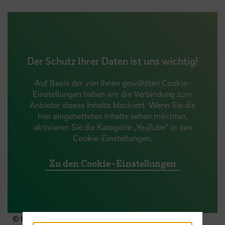
Der Schutz Ihrer Daten ist uns wichtig!
Auf Basis der von Ihnen gewählten Cookie-
Einstellungen haben wir die Verbindung zum
Anbieter dieses Inhalts blockiert. Wenn Sie die
hier eingebetteten Inhalte sehen möchten,
aktivieren Sie die Kategorie „YouTube“ in den
Cookie-Einstellungen.
Zu den Cookie-Einstellungen
© HSB - Mitko Petrov