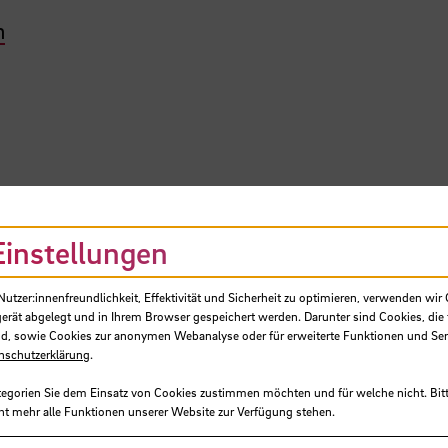
n
-Technologie
Einstellungen
tzer:innenfreundlichkeit, Effektivität und Sicherheit zu optimieren, verwenden wir 
gerät abgelegt und in Ihrem Browser gespeichert werden. Darunter sind Cookies, die 
d, sowie Cookies zur anonymen Webanalyse oder für erweiterte Funktionen und Ser
t- und Raumfahrt
nschutzerklärung
.
tegorien Sie dem Einsatz von Cookies zustimmen möchten und für welche nicht. Bitt
ht mehr alle Funktionen unserer Website zur Verfügung stehen.