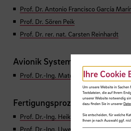
Prof. Dr. Antonio Francisco García Marí
Prof. Dr. Sören Peik
Prof. Dr. rer. nat. Carsten Reinhardt
Avionik Systeme und Software
Ihre Cookie 
Prof. Dr.-Ing. Matevska
Um unsere Website in Sachen Nu
Textdateien, die auf Ihrem End
unserer Website notwendig sin
Fertigungsprozesse in der Luf
dazu finden Sie in unserer
Date
Prof. Dr.-Ing. Heiko Grendel
Sie entscheiden, für welche Ka
Ihnen je nach Auswahl ggf. nic
Prof. Dr.-Ing. Uwe Reinert