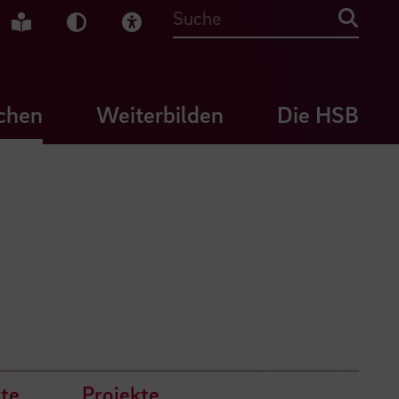
che Gebärdensprache
Leichte Sprache
Dunkel-Modus
Visuelle Hilfe
Suche
chen
Weiterbilden
Die HSB
te
Projekte