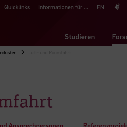
Quicklinks
Informationen für ...
Deuts
EN
Studieren
Fors
rcluster
Luft- und Raumfahrt
mfahrt
und Ansprechpersonen
Referenzprojek