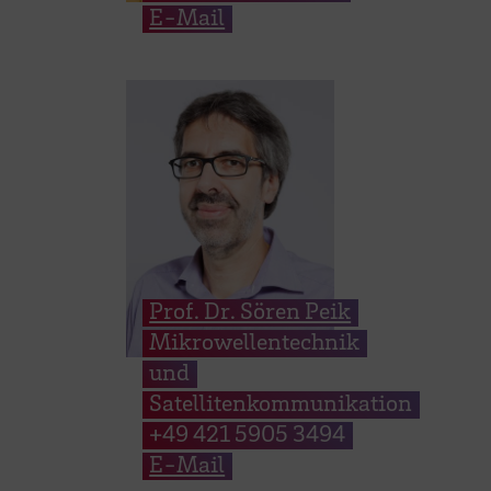
E-Mail
Prof. Dr. Sören Peik
Mikrowellentechnik
und
Satellitenkommunikation
+49 421 5905 3494
E-Mail