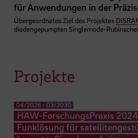
für Anwendungen in der Präzis
Übergeordnetes Ziel des Projektes
DISRA
diodengepumpten Singlemode-Rubinscheib
Projekte
04/2026
-
03/2030
HAW-ForschungsPraxis 2024: 
Funklösung für satellitengest