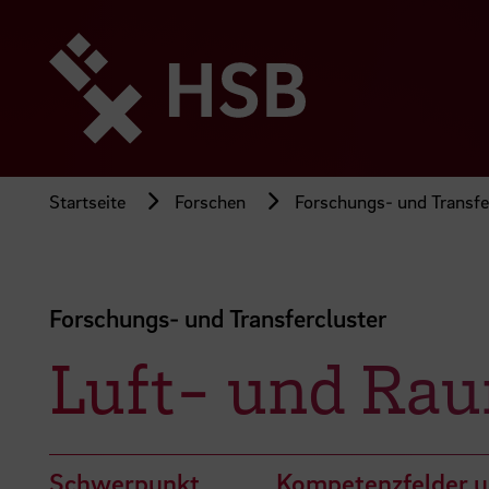
Direkt
zum
Seiteninhalt
springen
Startseite
Forschen
Forschungs- und Transfe
Forschungs- und Transfercluster
Luft- und Rau
Schwerpunkt
Kompetenzfelder 