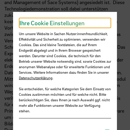
and Management of Sace Systems) angesiedelt ist. Diese
Technologiedemonstration soll dabei unterstützen
zukünftige Raumfahrttransportanwendungen
kostengünstiger zu gestalten. Der Ablauf des aktuellen
Ihre Cookie Einstellungen
Vorhabens beschreibt den Daten- und Energietransfer
zwischen zwei festverbundenen CubeSat Einheiten. Das
Um unsere Website in Sachen Nutzer:innenfreundlichkeit,
Effektivität und Sicherheit zu optimieren, verwenden wir
Versorgungsmodul versorgt mittels der kabellosen
Cookies. Das sind kleine Textdateien, die auf Ihrem
Schnittstelle das Experiment mit elektrischer Energie. Das
Endgerät abgelegt und in Ihrem Browser gespeichert
Experiment, in diesem Fall eine Kamera, wird mit
werden. Darunter sind Cookies, die technisch für den
elektrischer Energie versorgt und nimmt ein Bild (
z.B.
der
Betrieb unserer Website notwendig sind, sowie Cookies zur
Erde) auf. Anschließend wird das Bild via kabelloser
anonymen Webanalyse oder für erweiterte Funktionen und
Datenschnittstelle an das Versorgungsmodul übergeben.
Services. Weitere Informationen dazu finden Sie in unserer
Datenschutzerklärung
.
Mittels der Kommunikationseinheit im Versorgungsmodul
wird das Bild an die Bodenstation gesendet. Auf diesem
Sie entscheiden, für welche Kategorien Sie dem Einsatz von
Weg kann die kabellose Schnittstellenkonfiguration
Cookies zustimmen möchten und für welche nicht. Bitte
verifiziert werden. Die CubeSAT Plattform soll die Basis
berücksichtigen Sie, dass Ihnen je nach Auswahl ggf. nicht
für einen zukünftigen „digitalen Satelliten“ sein. Dieses
mehr alle Funktionen unserer Website zur Verfügung
Prinzip ermöglicht nachträgliche Anpassung der Software
stehen.
um die Leistungsfähigkeit
bzw.
die Qualität der
Bildaufnahme sowie Bildübertragung zu verbessern.
Durch das Prinzip der kabellosen Daten- und