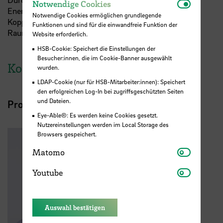
Notwendi
Notwendige Cookies
Energieübertragung können zukünftige
Notwendige Cookies ermöglichen grundlegende
Kopplungsvorgänge (Rendezvous Manöver) zwischen
Funktionen und sind für die einwandfreie Funktion der
Raumfahrzeugen vereinfacht werden.
Website erforderlich.
HSB-Cookie: Speichert die Einstellungen der
Besucher:innen, die im Cookie-Banner ausgewählt
Kontakt
wurden.
LDAP-Cookie (nur für HSB-Mitarbeiter:innen): Speichert
den erfolgreichen Log-In bei zugriffsgeschützten Seiten
und Dateien.
Projektverantwortliche
Eye-Able®: Es werden keine Cookies gesetzt.
Nutzereinstellungen werden im Local Storage des
Browsers gespeichert.
Matomo
Matomo
Youtube
Youtube
Auswahl bestätigen