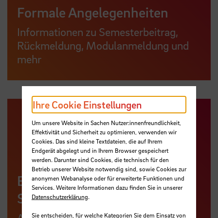
Formale Angelegenheiten
Informationen zu Semesterbeitrag,
Rückmeldung, Modulanmeldung und
mehr
Ihre Cookie Einstellungen
Um unsere Website in Sachen Nutzer:innenfreundlichkeit,
Effektivität und Sicherheit zu optimieren, verwenden wir
Cookies. Das sind kleine Textdateien, die auf Ihrem
Endgerät abgelegt und in Ihrem Browser gespeichert
werden. Darunter sind Cookies, die technisch für den
Betrieb unserer Website notwendig sind, sowie Cookies zur
Ergänzende Angebote zum
anonymen Webanalyse oder für erweiterte Funktionen und
Services. Weitere Informationen dazu finden Sie in unserer
Studium
Datenschutzerklärung
.
Angebote, mit denen Sie Ihr Studium
Sie entscheiden, für welche Kategorien Sie dem Einsatz von