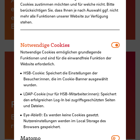
Cookies zustimmen möchten und für welche nicht. Bitte
erleichtern, Ihre Persönlichkeit
berücksichtigen Sie, dass Ihnen je nach Auswahl ggf. nicht
entwickeln und Kompetenzen für das
mehr alle Funktionen unserer Website zur Verfügung
stehen.
Berufsleben erlangen.
Notwendi
Notwendige Cookies
Notwendige Cookies ermöglichen grundlegende
Funktionen und sind für die einwandfreie Funktion der
Website erforderlich.
HSB-Cookie: Speichert die Einstellungen der
Besucher:innen, die im Cookie-Banner ausgewählt
wurden.
LDAP-Cookie (nur für HSB-Mitarbeiter:innen): Speichert
den erfolgreichen Log-In bei zugriffsgeschützten Seiten
Finanzierung
und Dateien.
Eye-Able®: Es werden keine Cookies gesetzt.
BAföG, Stipendium, Nebenjobs – alles
Nutzereinstellungen werden im Local Storage des
rund um das Thema Geld
Browsers gespeichert.
Matomo
Matomo