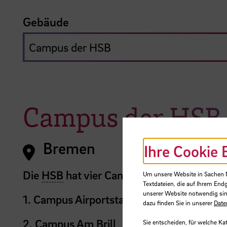
Gebäude
Campus der HSB
Bremen
Ihre Cookie 
Die
HSB
hat vier Campus in Bremen:
Um unsere Website in Sachen Nu
Textdateien, die auf Ihrem End
unserer Website notwendig sin
1. Campus Airportstadt
dazu finden Sie in unserer
Date
2. Campus Am Brill
Sie entscheiden, für welche Ka