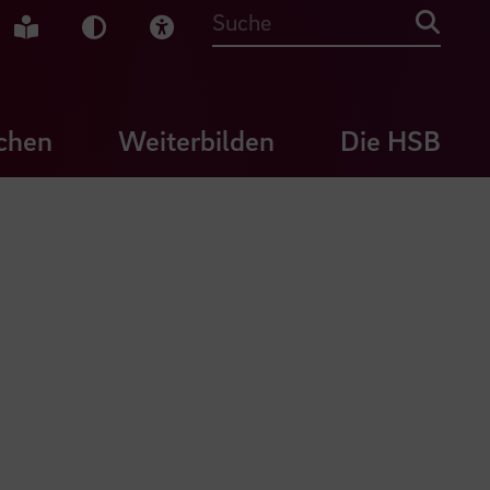
che Gebärdensprache
Leichte Sprache
Dunkel-Modus
Visuelle Hilfe
Suche
chen
Weiterbilden
Die HSB