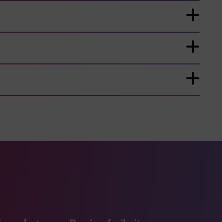
ook Seite
erer Xing Seite
Zu unserer LinkedIn Seite
e
uTube Seite