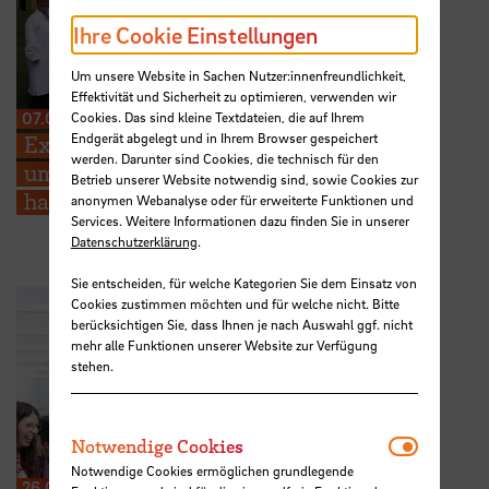
Ihre Cookie Einstellungen
Um unsere Website in Sachen Nutzer:innenfreundlichkeit,
Effektivität und Sicherheit zu optimieren, verwenden wir
07.07.2026
Cookies. Das sind kleine Textdateien, die auf Ihrem
Endgerät abgelegt und in Ihrem Browser gespeichert
Exkursion nach Jever und
werden. Darunter sind Cookies, die technisch für den
umzu – Umwelttechnik
Betrieb unserer Website notwendig sind, sowie Cookies zur
hautnah erleben
anonymen Webanalyse oder für erweiterte Funktionen und
Services. Weitere Informationen dazu finden Sie in unserer
Datenschutzerklärung
.
Sie entscheiden, für welche Kategorien Sie dem Einsatz von
Cookies zustimmen möchten und für welche nicht. Bitte
berücksichtigen Sie, dass Ihnen je nach Auswahl ggf. nicht
mehr alle Funktionen unserer Website zur Verfügung
stehen.
Notwendi
Notwendige Cookies
Notwendige Cookies ermöglichen grundlegende
26.06.2026