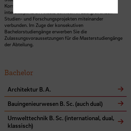
Kompetenzprofil verfügen, so sind sie durch einen
interdisziplinären Ansatz dennoch in übergreifenden
Studien- und Forschungsprojekten miteinander
verbunden. Im Zuge der konsekutiven
Bachelorstudiengänge erwerben Sie die
Zulassungsvoraussetzungen für die Masterstudiengänge
der Abteilung.
Bachelor
Architektur B. A.
Bauingenieurwesen B. Sc. (auch dual)
Umwelttechnik B. Sc. (international, dual,
klassisch)