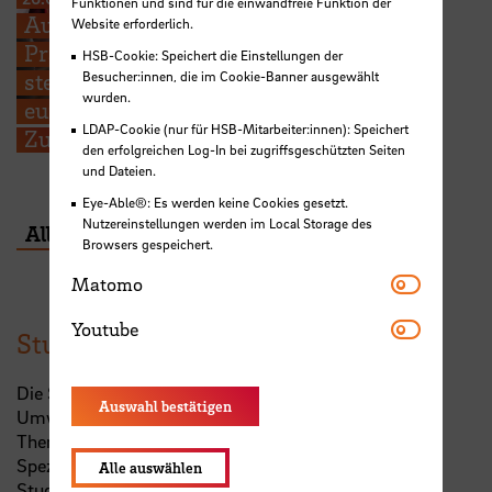
Funktionen und sind für die einwandfreie Funktion der
Ausstellung und
Website erforderlich.
Präsentation: Studierende
HSB-Cookie: Speichert die Einstellungen der
Besucher:innen, die im Cookie-Banner ausgewählt
stellen ihre Visionen für einen
wurden.
europäischen Campus der
LDAP-Cookie (nur für HSB-Mitarbeiter:innen): Speichert
Zukunft vor
den erfolgreichen Log-In bei zugriffsgeschützten Seiten
und Dateien.
Eye-Able®: Es werden keine Cookies gesetzt.
Nutzereinstellungen werden im Local Storage des
Alle News
Browsers gespeichert.
Matomo
Matomo
Youtube
Youtube
Studiengänge
Die Studiengänge der Fakultät Architektur, Bau und
Auswahl bestätigen
Umwelt eröffnen den Studierenden ein breites
Themenspektrum mit vielfältigen Möglichkeiten der
Spezialisierung und Vertiefung. Auch wenn die
Alle auswählen
Studiengänge jeweils über ein spezifisches