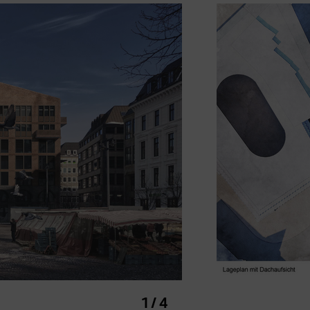
ell
1 / 4