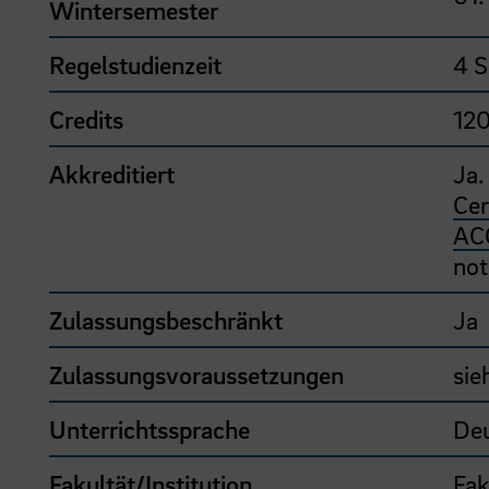
Wintersemester
Regelstudienzeit
4 S
Credits
12
Akkreditiert
Ja.
Cer
AC
not
Zulassungsbeschränkt
Ja
Zulassungsvoraussetzungen
sie
Unterrichtssprache
De
Fakultät/Institution
Fak