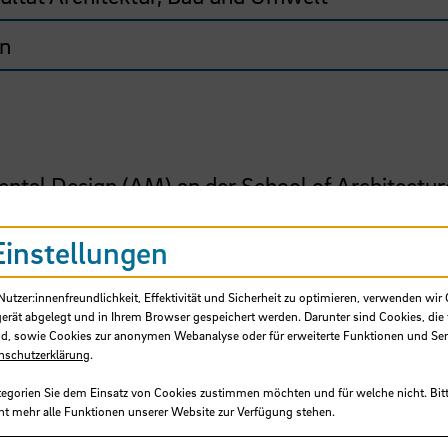
n
ental Design (AM) an der School of Architectur
 Berufsaufgaben der Bereiche Planung, Gestalt
useinandersetzung, kreatives, räumlich-plastisc
Einstellungen
 gleichzeitig die Beweglichkeit des Denkens, d
gene Haltungen und Konzeptionen zu entwickel
tzer:innenfreundlichkeit, Effektivität und Sicherheit zu optimieren, verwenden wir 
gerät abgelegt und in Ihrem Browser gespeichert werden. Darunter sind Cookies, die 
ktiv gefördert.
d, sowie Cookies zur anonymen Webanalyse oder für erweiterte Funktionen und Ser
nschutzerklärung
.
abei eine inhaltliche Leitlinie, die den Kontext
che, auf bestimmte Themen bezogene Projekte s
tegorien Sie dem Einsatz von Cookies zustimmen möchten und für welche nicht. Bitt
ht mehr alle Funktionen unserer Website zur Verfügung stehen.
inflüsse und Bedingungen, interpretiert und bew
eptionelle Vorschläge vorlegen zu können.