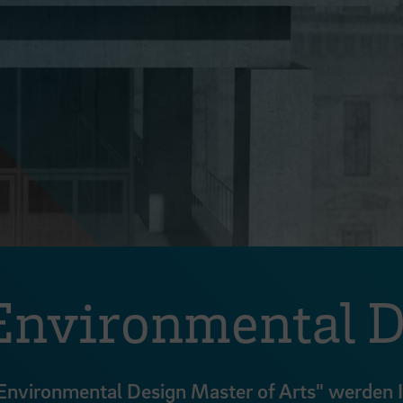
 Environmental D
 Environmental Design Master of Arts" werden 