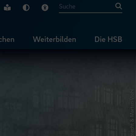
che Gebärdensprache
Leichte Sprache
Dunkel-Modus
Visuelle Hilfe
Suche
chen
Weiterbilden
Die HSB