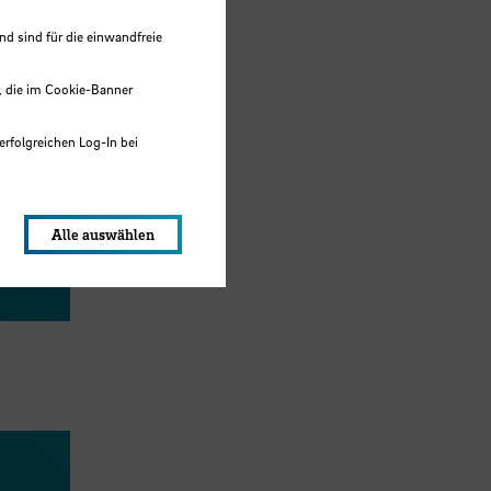
 sind für die einwandfreie
, die im Cookie-Banner
erfolgreichen Log-In bei
lungen werden im Local Storage
der
Alle auswählen