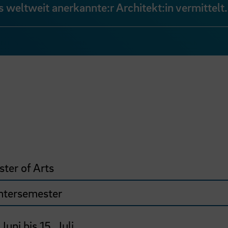
 weltweit anerkannte:r Architekt:in vermittelt.
ter of Arts
ntersemester
 Juni bis 15. Juli