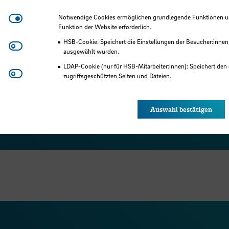
Notwendige Cookies
Notwendige Cookies ermöglichen grundlegende Funktionen und
Funktion der Website erforderlich.
HSB-Cookie: Speichert die Einstellungen der Besucher:innen
Matomo
ausgewählt wurden.
LDAP-Cookie (nur für HSB-Mitarbeiter:innen): Speichert den 
Youtube
zugriffsgeschützten Seiten und Dateien.
 Team und Service
Eye-Able®: Es werden keine Cookies gesetzt. Nutzereinstel
des Browsers gespeichert.
iter:innen, Lehrbeauftragte und Servicestellen 
Auswahl bestätigen
Bremen