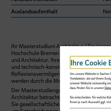
Auslandsaufenthalt
Nei
Ihr Masterstudium Architektur / Environm
Hochschule Bremen orientiert sich an den
und Architektur. Ihre wissenschaftliche A
Ihre Cookie 
und technisch-konstruktives Gestalten und
Reflexionsvermögen und die Fähigkeit, ei
Um unsere Website in Sachen Nu
Textdateien, die auf Ihrem End
werden durch die Module und Lehrenden a
unserer Website notwendig sin
dazu finden Sie in unserer
Date
Der Masterstudiengang verfolgt in Bremen d
Architektur betrachtet. Durch exemplaris
Sie entscheiden, für welche Ka
Ihnen je nach Auswahl ggf. nic
Sie gesellschaftliche Bezüge her, ordnen E
um Entscheidungen herbeiführen und konz