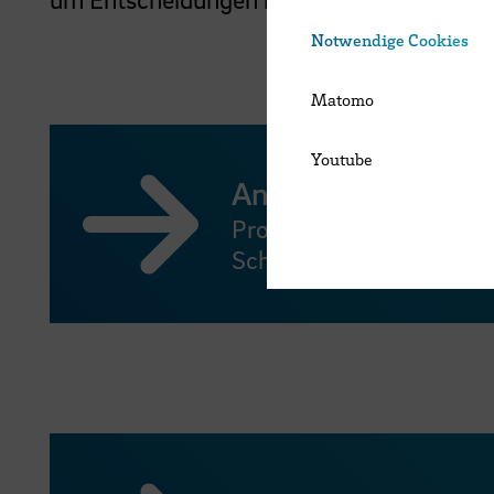
Notwendige Cookies
Matomo
Youtube
Ansprechpersonen:
Professor:innen, Mitarbe
School of Architecture 