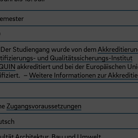
emester
0
 Der Studiengang wurde von dem
Akkreditierun
tifizierungs- und Qualitätssicherungs-Institut
QUIN
akkreditiert und bei der Europäischen Un
ifiziert. –
Weitere Informationen zur Akkrediti
he
Zugangsvoraussetzungen
utsch
ultät Architektur, Bau und Umwelt