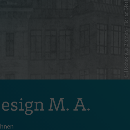
© Hochschule Bremen - Florian Giesbrecht & Marten Viohl
esign M. A.
Ihnen