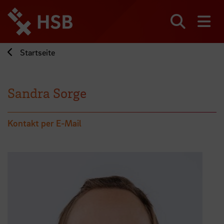
Direkt
zum
Seiteninhalt
Suchen
Me
springen
Startseite
Sandra Sorge
Kontakt per E-Mail