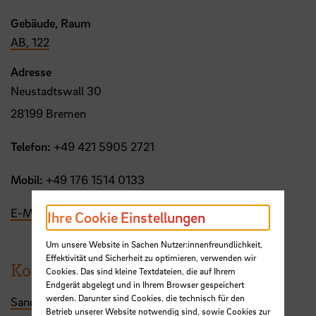
Gebäude, Raum
AB, 122
Adresse
Neustadtswall 30
28199 Bremen
Telefon:
+49 421 5905 2721
Mobil:
+49 176 1514 0133
E-Mail
Ihre Cookie Einstellungen
Um unsere Website in Sachen Nutzer:innenfreundlichkeit,
Effektivität und Sicherheit zu optimieren, verwenden wir
Kontakt per E-Mail
Cookies. Das sind kleine Textdateien, die auf Ihrem
Endgerät abgelegt und in Ihrem Browser gespeichert
werden. Darunter sind Cookies, die technisch für den
Sandra.Sorge(at)hs-bremen.de
Betrieb unserer Website notwendig sind, sowie Cookies zur