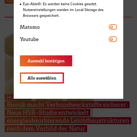
Eye-Able®: Es werden keine Cookies gesetzt.
Nutzereinstellungen werden im Local Storage des
Browsers gespeichert.
Matomo
Matomo
Youtube
Youtube
Auswahl bestätigen
Alle auswählen
24.07.2026
Bionik macht Verbundwerkstoffe sicherer:
Neue HSB-Studie entwickelt
energieabsorbierende Leichtbaustrukturen
nach dem Vorbild der Natur