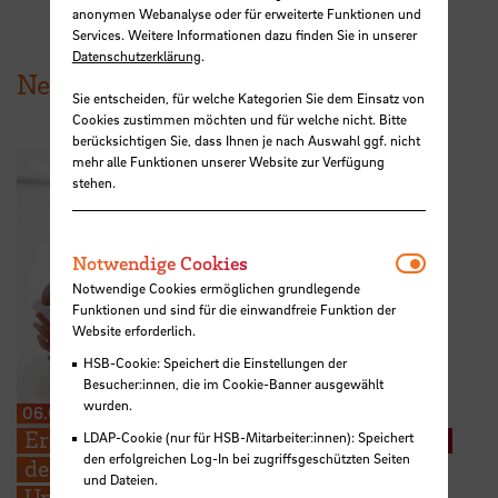
anonymen Webanalyse oder für erweiterte Funktionen und
Services. Weitere Informationen dazu finden Sie in unserer
Datenschutzerklärung
.
News aus der HSB
Sie entscheiden, für welche Kategorien Sie dem Einsatz von
Cookies zustimmen möchten und für welche nicht. Bitte
berücksichtigen Sie, dass Ihnen je nach Auswahl ggf. nicht
mehr alle Funktionen unserer Website zur Verfügung
stehen.
Notwendi
Notwendige Cookies
Notwendige Cookies ermöglichen grundlegende
Funktionen und sind für die einwandfreie Funktion der
Website erforderlich.
HSB-Cookie: Speichert die Einstellungen der
Besucher:innen, die im Cookie-Banner ausgewählt
wurden.
06.08.2026
Erneuter Aufruf: Hebammenstudierende
LDAP-Cookie (nur für HSB-Mitarbeiter:innen): Speichert
den erfolgreichen Log-In bei zugriffsgeschützten Seiten
der HSB suchen weitere Schwangere zur
und Dateien.
Unterstützung ihrer Prüfungen