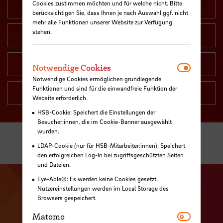
Cookies zustimmen möchten und für welche nicht. Bitte
Fakultäten
berücksichtigen Sie, dass Ihnen je nach Auswahl ggf. nicht
mehr alle Funktionen unserer Website zur Verfügung
stehen.
Zentrale Einheiten
Gremien und Interessenvertretungen
Notwendi
Notwendige Cookies
Notwendige Cookies ermöglichen grundlegende
Funktionen und sind für die einwandfreie Funktion der
Hochschulübergreifende Einheiten
Website erforderlich.
HSB-Cookie: Speichert die Einstellungen der
Besucher:innen, die im Cookie-Banner ausgewählt
wurden.
LDAP-Cookie (nur für HSB-Mitarbeiter:innen): Speichert
den erfolgreichen Log-In bei zugriffsgeschützten Seiten
und Dateien.
Eye-Able®: Es werden keine Cookies gesetzt.
Zu unserer Facebook S
Zu unse
Nutzereinstellungen werden im Local Storage des
Browsers gespeichert.
Zu unserer YouTu
Zu unserer Instagram Seite
Matomo
Matomo