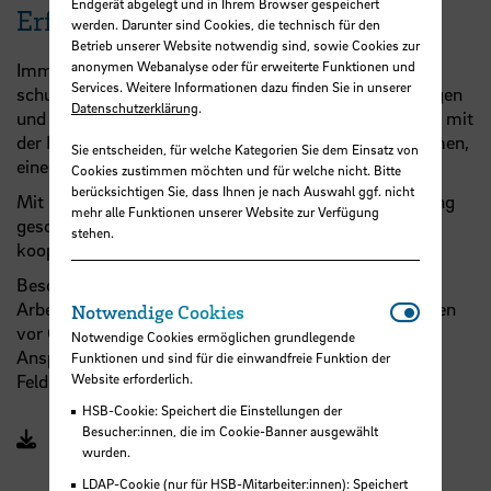
Endgerät abgelegt und in Ihrem Browser gespeichert
Erfindungen und Patente
werden. Darunter sind Cookies, die technisch für den
Betrieb unserer Website notwendig sind, sowie Cookies zur
anonymen Webanalyse oder für erweiterte Funktionen und
Immer wieder entstehen in der Forschung
Services. Weitere Informationen dazu finden Sie in unserer
schutzrechtsfähige Erfindungen. Bei Patentanmeldungen
Datenschutzerklärung
.
und der Technologievermarktung arbeitet die HSB eng mit
der Patentverwertungsagentur Innowi
GmbH
zusammen,
Sie entscheiden, für welche Kategorien Sie dem Einsatz von
einer Tochtergesellschaft der Bremer Hochschulen.
Cookies zustimmen möchten und für welche nicht. Bitte
berücksichtigen Sie, dass Ihnen je nach Auswahl ggf. nicht
Mit Partner:innen, die an einer wirtschaftlichen Nutzung
mehr alle Funktionen unserer Website zur Verfügung
geschützter HSB-Technologien interessiert sind,
stehen.
kooperiert die HSB und bietet Lizenzen an.
Beschäftigte der HSB sind gemäß dem Gesetz über
Notwendi
Arbeitnehmererfindungen zur Meldung von Erfindungen
Notwendige Cookies
vor Offenbarung gegenüber Dritten verpflichtet. Ihr
Notwendige Cookies ermöglichen grundlegende
Ansprechpartner rund um Erfindungen ist Peter
Funktionen und sind für die einwandfreie Funktion der
Website erforderlich.
Feldbrügge.
HSB-Cookie: Speichert die Einstellungen der
Besucher:innen, die im Cookie-Banner ausgewählt
Erfindungsmeldung (DOC, 82 KB, Datei ist nicht
wurden.
barrierefrei)
LDAP-Cookie (nur für HSB-Mitarbeiter:innen): Speichert