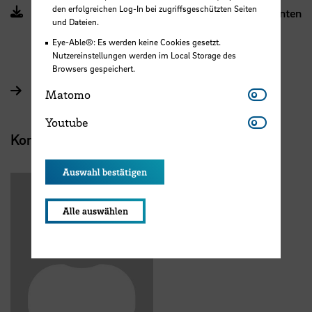
den erfolgreichen Log-In bei zugriffsgeschützten Seiten
Leitlinien zum Umgang mit Erfindungen und Patenten
und Dateien.
an der HSB (2015) (PDF, 239 KB, Datei ist nicht
Eye-Able®: Es werden keine Cookies gesetzt.
barrierefrei)
Nutzereinstellungen werden im Local Storage des
Browsers gespeichert.
Matomo
Datenbank Technologieangebote
Matomo
Youtube
Youtube
Kontakt
Auswahl bestätigen
Alle auswählen