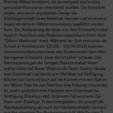
Bremen Möbel konzipiert, die konsequent aus bereits
genutzten Ressourcen entwickelt wurden. Die Entwürfe
zeigen, wie durch engagiertes Design die
Abfalleigenschaft eines Materials beendet und es so einer
neuen attraktiven Weiterverwendung zugeführt werden
kann. Zur Realisierung der Ideen aus dem Entwurfsmodul
fand im Anschluss eine Realisierungsphase in Form einer
"Offene Werkstatt" statt. Während der Sommerschau der
School of Architecture" (27.08. - 03.09.2022) konnten
interessierte Besucher:innen den Studierenden beim Bau
der eigenen Entwürfe „über die Schulter“ schauen. Die
Nachbauleitungen der fertigen Objekte stehen Ihnen
weiter unten auf dieser Website als Open-Source-Quelle
zum Download und damit zum Nachbau zur Verfügung.
Klicken Sie hierzu einfach auf die Kacheln mit den Namen
der Möbel. Falls für den Nachbau eine Fräsung notwendig
ist, steht zusätzlich eine Fräsdatei zum Download zur
Verfügung (Dateityp .dxf). In diesem Fall wird eine Zip-
Datei vom Dateityp .7z heruntergeladen, die sowohl die
Nachbauanleitung als auch die Fräsdatei enthält. Sie kann
mit den gängigen Zip-Programmen (
z.B.
WinZip oder 7-