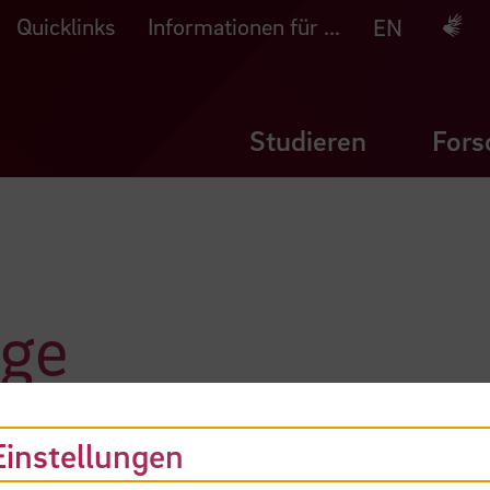
Quicklinks
Informationen für ...
Deuts
EN
Studieren
Fors
gge
Einstellungen