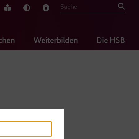
che Gebärdensprache
Leichte Sprache
Dunkel-Modus
Visuelle Hilfe
Suche
chen
Weiterbilden
Die HSB