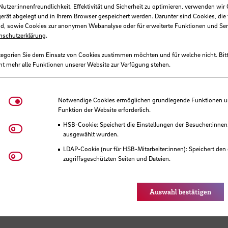
tzer:innenfreundlichkeit, Effektivität und Sicherheit zu optimieren, verwenden wir 
schulen
gerät abgelegt und in Ihrem Browser gespeichert werden. Darunter sind Cookies, die 
d, sowie Cookies zur anonymen Webanalyse oder für erweiterte Funktionen und Ser
nschutzerklärung
.
tegorien Sie dem Einsatz von Cookies zustimmen möchten und für welche nicht. Bitt
ht mehr alle Funktionen unserer Website zur Verfügung stehen.
Notwendige Cookies
Notwendige Cookies ermöglichen grundlegende Funktionen und
Funktion der Website erforderlich.
HSB-Cookie: Speichert die Einstellungen der Besucher:innen
Matomo
ausgewählt wurden.
LDAP-Cookie (nur für HSB-Mitarbeiter:innen): Speichert den 
Youtube
zugriffsgeschützten Seiten und Dateien.
Eye-Able®: Es werden keine Cookies gesetzt. Nutzereinstel
des Browsers gespeichert.
Auswahl bestätigen