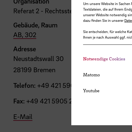
Organisation
Um unsere Website in Sachen Nu
Referat 2 - Rechtsstelle der Bremer Hoch
Textdateien, die auf Ihrem End
unserer Website notwendig sin
dazu finden Sie in unserer
Date
Gebäude, Raum
Sie entscheiden, für welche Ka
AB, 302
Ihnen je nach Auswahl ggf. nic
Adresse
Neustadtswall 30
Notwendige Cookies
28199 Bremen
Matomo
Telefon:
+49 421 5905 2014
Youtube
Fax:
+49 421 5905 2099
E-Mail