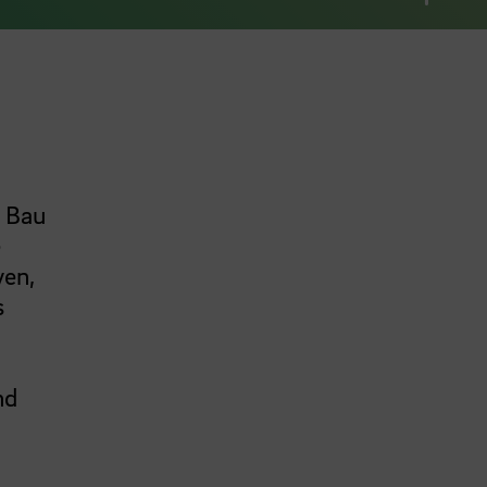
g Bau
e
ven,
s
nd