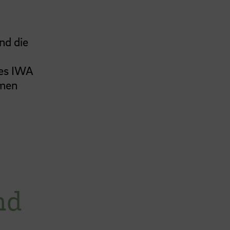
nd die
des IWA
rmen
nd