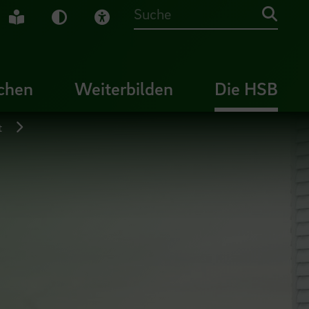
che Gebärdensprache
Leichte Sprache
Dunkel-Modus
Visuelle Hilfe
Suche
chen
Weiterbilden
Die HSB
t