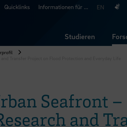
Quicklinks
Informationen für ...
Deuts
EN
Studieren
Fors
profil
h and Transfer Project on Flood Protection and Everyday Life
Urban Seafront –
Research and Tra