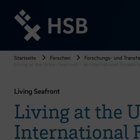
Direkt
zum
Seiteninhalt
springen
Startseite
Forschen
Forschungs- und Transfer
Living at the Urban Seafront – an International Researc
Living Seafront
Living at the 
International 