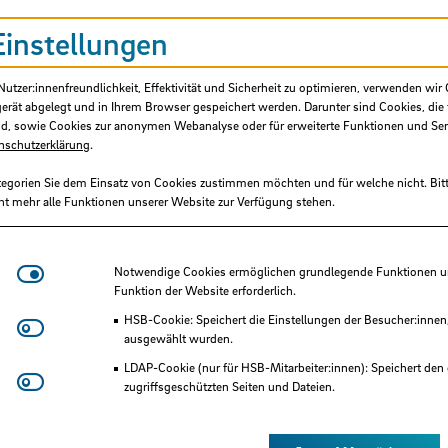
Hochschule Bremen, Fakultät 2
Einstellungen
HSB-intern gefördertes Projekt
tzer:innenfreundlichkeit, Effektivität und Sicherheit zu optimieren, verwenden wir 
gerät abgelegt und in Ihrem Browser gespeichert werden. Darunter sind Cookies, die 
Hochschule Bremen, F&E-Fonds
d, sowie Cookies zur anonymen Webanalyse oder für erweiterte Funktionen und Ser
nschutzerklärung
.
13.265,00 €
tegorien Sie dem Einsatz von Cookies zustimmen möchten und für welche nicht. Bitt
ht mehr alle Funktionen unserer Website zur Verfügung stehen.
09/2024 - 08/2025
Notwendige Cookies
Notwendige Cookies ermöglichen grundlegende Funktionen und
Region im Wandel
Funktion der Website erforderlich.
HSB-Cookie: Speichert die Einstellungen der Besucher:innen
Matomo
ausgewählt wurden.
LDAP-Cookie (nur für HSB-Mitarbeiter:innen): Speichert den 
tionales, inter- und transdisziplinäres Pilotproj
Youtube
zugriffsgeschützten Seiten und Dateien.
ograf:innen aus Bremen und Jakarta dokumenti
Eye-Able®: Es werden keine Cookies gesetzt. Nutzereinstel
hutzes und rücken dabei insbesondere den
des Browsers gespeichert.