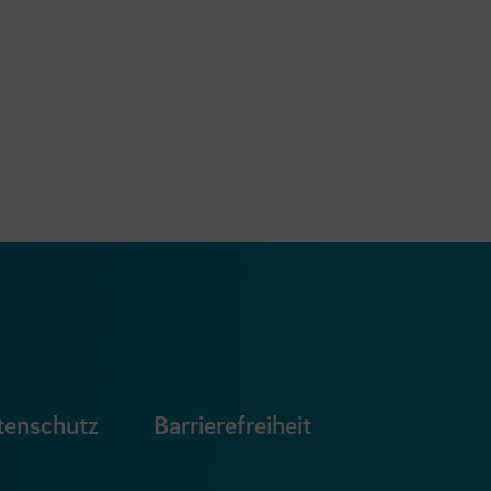
ook Seite
erer Xing Seite
Zu unserer LinkedIn Seite
e
uTube Seite
tenschutz
Barrierefreiheit