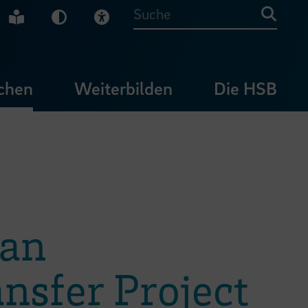
che Gebärdensprache
Leichte Sprache
Dunkel-Modus
Visuelle Hilfe
Suche
chen
Weiterbilden
Die HSB
 an
nsfer Project