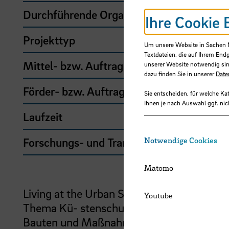
Durchführende Organisation
Ihre Cookie 
Projekttyp
Um unsere Website in Sachen Nu
Textdateien, die auf Ihrem End
Mittel- bzw. Auftragsgeber
unserer Website notwendig sin
dazu finden Sie in unserer
Date
Förder- bzw. Auftragssumme
Sie entscheiden, für welche Ka
Ihnen je nach Auswahl ggf. nic
Laufzeit
Forschungs- und Transfercluster
Notwendige Cookies
Matomo
Living at the Urban Seafront ist ein interna
Youtube
Thema Kü- stenschutz und Baukultur. Fot
Bauten und Maßnahmen des Hochwassersc