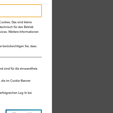
Cookies. Das sind kleine
technisch für den Betrieb
vices. Weitere Informationen
e berücksichtigen Sie, dass
 sind für die einwandfreie
, die im Cookie-Banner
erfolgreichen Log-In bei
ekt zum
eren
lungen werden im Local Storage