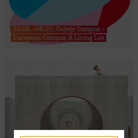
30.06.-08.07.: Ou(te)r Campus –
European Campus, A Living Lab