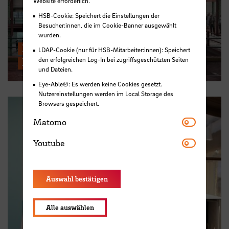
Website erforderlich.
HSB-Cookie: Speichert die Einstellungen der
Besucher:innen, die im Cookie-Banner ausgewählt
wurden.
16.06.: Gastvortrag von Björn
LDAP-Cookie (nur für HSB-Mitarbeiter:innen): Speichert
Rimner – EM2N, Zürich
den erfolgreichen Log-In bei zugriffsgeschützten Seiten
und Dateien.
Eye-Able®: Es werden keine Cookies gesetzt.
Nutzereinstellungen werden im Local Storage des
Browsers gespeichert.
Matomo
Matomo
Youtube
Youtube
Auswahl bestätigen
Alle auswählen