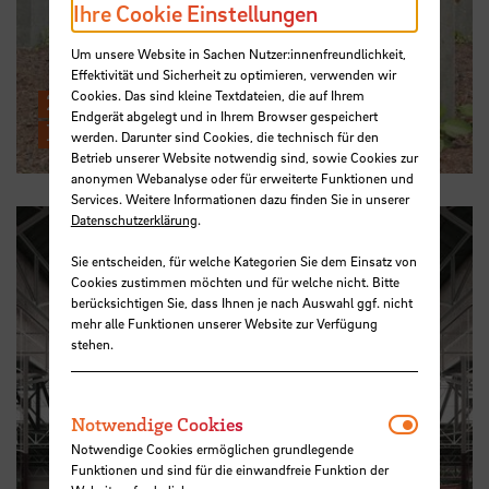
Ihre Cookie Einstellungen
Um unsere Website in Sachen Nutzer:innenfreundlichkeit,
Effektivität und Sicherheit zu optimieren, verwenden wir
Cookies. Das sind kleine Textdateien, die auf Ihrem
24.06.: Vortrag "Beauty as
Endgerät abgelegt und in Ihrem Browser gespeichert
Infrastructure for Meaning"
werden. Darunter sind Cookies, die technisch für den
Betrieb unserer Website notwendig sind, sowie Cookies zur
anonymen Webanalyse oder für erweiterte Funktionen und
Services. Weitere Informationen dazu finden Sie in unserer
Datenschutzerklärung
.
Sie entscheiden, für welche Kategorien Sie dem Einsatz von
Cookies zustimmen möchten und für welche nicht. Bitte
berücksichtigen Sie, dass Ihnen je nach Auswahl ggf. nicht
mehr alle Funktionen unserer Website zur Verfügung
stehen.
Notwendi
Notwendige Cookies
Notwendige Cookies ermöglichen grundlegende
Funktionen und sind für die einwandfreie Funktion der