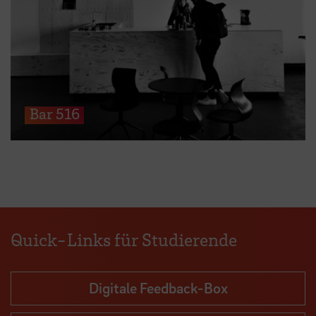
Bar 516
Quick-Links für Studierende
Digitale Feedback-Box