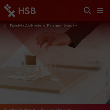
Direkt
zum
Seiteninhalt
Suchen
Me
springen
Fakultät Architektur, Bau und Umwelt
© HSB - Sabrina Peters
Fakultät Architektur, Bau und Umwelt