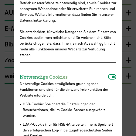
Betrieb unserer Website notwendig sind, sowie Cookies zur
anonymen Webanalyse oder für erweiterte Funktionen und
AULIS
Services. Weitere Informationen dazu finden Sie in unserer
Datenschutzerklärung
.
E-Mail und Webmail
Sie entscheiden, für welche Kategorien Sie dem Einsatz von
Cookies zustimmen möchten und für welche nicht. Bitte
Bibliotheken und BIB-Portal
berücksichtigen Sie, dass Ihnen je nach Auswahl ggf. nicht
mehr alle Funktionen unserer Website zur Verfügung
stehen.
Zoom
weitere Lizenzen
Notwendi
Notwendige Cookies
Notwendige Cookies ermöglichen grundlegende
Funktionen und sind für die einwandfreie Funktion der
Website erforderlich.
HSB-Cookie: Speichert die Einstellungen der
Besucher:innen, die im Cookie-Banner ausgewählt
wurden.
LDAP-Cookie (nur für HSB-Mitarbeiter:innen): Speichert
den erfolgreichen Log-In bei zugriffsgeschützten Seiten
und Dateien.