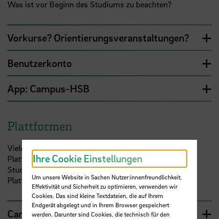
Was ist vor Beginn des Studiums zu beachten?
Vorkurse? Orientierungsveranstaltungen?
Benutzerkonto
App: Campus-HSB
Plattformen
Viele Infos und Materialien sind digital abrufbar. Die
Ihre Cookie Einstellungen
Plattformen der HSB sind daher unverzichtbar im
Studium. Ein Grund mehr, sich die verschiedenen
Um unsere Website in Sachen Nutzer:innenfreundlichkeit,
Plattformen frühzeitig anzusehen.
Effektivität und Sicherheit zu optimieren, verwenden wir
Cookies. Das sind kleine Textdateien, die auf Ihrem
Endgerät abgelegt und in Ihrem Browser gespeichert
CampInO
werden. Darunter sind Cookies, die technisch für den