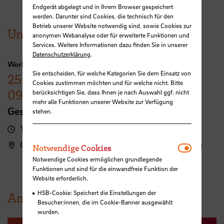
Endgerät abgelegt und in Ihrem Browser gespeichert
werden. Darunter sind Cookies, die technisch für den
Betrieb unserer Website notwendig sind, sowie Cookies zur
Unsere aktuellen Veranstaltungen
anonymen Webanalyse oder für erweiterte Funktionen und
Services. Weitere Informationen dazu finden Sie in unserer
Datenschutzerklärung
.
Workshop Career Service mit Studium Plus
Sie entscheiden, für welche Kategorien Sie dem Einsatz von
25. November
–
Cookies zustimmen möchten und für welche nicht. Bitte
09. Dezember
berücksichtigen Sie, dass Ihnen je nach Auswahl ggf. nicht
mehr alle Funktionen unserer Website zur Verfügung
Gestalte deinen Weg in Job und Welt
stehen.
13:30 - 17:30 Uhr
Campus Neustadt, Langemarckstraße (L-Gebäude)
Notwendi
Notwendige Cookies
Notwendige Cookies ermöglichen grundlegende
Funktionen und sind für die einwandfreie Funktion der
Website erforderlich.
HSB-Cookie: Speichert die Einstellungen der
Angebote für Arbeitgebende
Besucher:innen, die im Cookie-Banner ausgewählt
wurden.