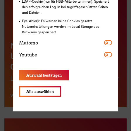
LDAP-Cookie (nur für HSB-Mitarbeiter:innen): Speichert
den erfolgreichen Log-In bei zugriffsgeschützten Seiten
und Dateien.
Eye-Able®: Es werden keine Cookies gesetzt.
Nutzereinstellungen werden im Local Storage des
Browsers gespeichert.
Matomo
Matomo
Nachwuchskräfte für
Youtube
Unternehmen und
Youtube
Organisationen
Auswahl bestätigen
Lernen Sie unsere Studierenden kennen
- über Veranstaltungsangebote oder
Alle auswählen
weitere Kooperationsmöglichkeiten