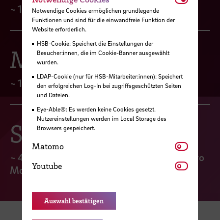
~ 160 Server
Notwendige Cookies ermöglichen grundlegende
Funktionen und sind für die einwandfreie Funktion der
Website erforderlich.
HSB-Cookie: Speichert die Einstellungen der
Mail
Besucher:innen, die im Cookie-Banner ausgewählt
wurden.
LDAP-Cookie (nur für HSB-Mitarbeiter:innen): Speichert
~ 10.000 Mail-Konten & 700 Mailinglisten
den erfolgreichen Log-In bei zugriffsgeschützten Seiten
und Dateien.
Eye-Able®: Es werden keine Cookies gesetzt.
Nutzereinstellungen werden im Local Storage des
Security
Browsers gespeichert.
Matomo
Matomo
~ 400 geblockte Virenangriffe per E-Mail pro
Youtube
Youtube
Monat
Auswahl bestätigen