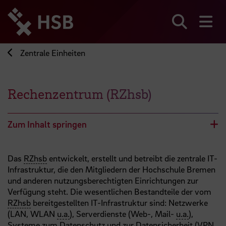
Direkt
zum
Seiteninhalt
Suchen
Me
springen
Zentrale Einheiten
Rechenzentrum (RZhsb)
Zum Inhalt springen
Das
RZhsb
entwickelt, erstellt und betreibt die zentrale IT-
Infrastruktur, die den Mitgliedern der Hochschule Bremen
und anderen nutzungsberechtigten Einrichtungen zur
Verfügung steht. Die wesentlichen Bestandteile der vom
RZhsb
bereitgestellten IT-Infrastruktur sind: Netzwerke
(LAN, WLAN
u.a.
), Serverdienste (Web-, Mail-
u.a.
),
Systeme zum Datenschutz und zur Datensicherheit (VPN