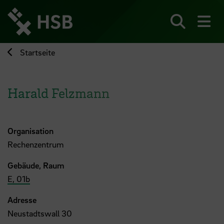
Direkt
zum
Seiteninhalt
Suchen
Me
springen
Startseite
Harald Felzmann
Organisation
Rechenzentrum
Gebäude, Raum
E, 01b
Adresse
Neustadtswall 30