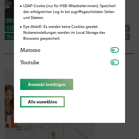
LDAP-Cookie (nur für HSB-Mitarbeiter:innen): Speichert
den erfolgreichen Log-In bei zugriffsgeschützten Seiten
und Dateien.
29.06.2026
HSB begrüßt EMSS Studierende aus Polen
Eye-Able®: Es werden keine Cookies gesetzt.
Nutzereinstellungen werden im Local Storage des
zum Start der EMSS-Industry Week 2026
Browsers gespeichert.
Matomo
Matomo
Youtube
Youtube
Auswahl bestätigen
Alle auswählen