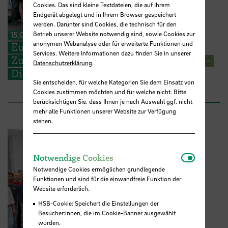
Cookies. Das sind kleine Textdateien, die auf Ihrem
Endgerät abgelegt und in Ihrem Browser gespeichert
werden. Darunter sind Cookies, die technisch für den
Betrieb unserer Website notwendig sind, sowie Cookies zur
15.07.2026
anonymen Webanalyse oder für erweiterte Funktionen und
Europäische Perspektiven für
Services. Weitere Informationen dazu finden Sie in unserer
Zukunftsfragen: STARS EU BIP zu „Cross-
Datenschutzerklärung
.
Disciplinary Problem Solving“
Sie entscheiden, für welche Kategorien Sie dem Einsatz von
Cookies zustimmen möchten und für welche nicht. Bitte
berücksichtigen Sie, dass Ihnen je nach Auswahl ggf. nicht
mehr alle Funktionen unserer Website zur Verfügung
stehen.
Notwendi
Notwendige Cookies
Notwendige Cookies ermöglichen grundlegende
Funktionen und sind für die einwandfreie Funktion der
Website erforderlich.
HSB-Cookie: Speichert die Einstellungen der
Besucher:innen, die im Cookie-Banner ausgewählt
wurden.