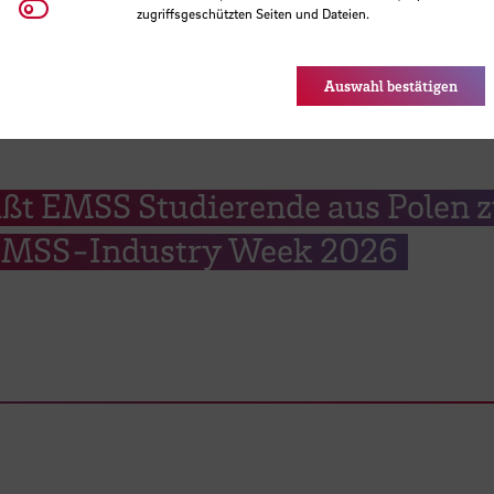
Youtube
zugriffsgeschützten Seiten und Dateien.
Eye-Able®: Es werden keine Cookies gesetzt. Nutzereinstel
des Browsers gespeichert.
Auswahl bestätigen
ßt EMSS Studierende aus Polen 
 EMSS-Industry Week 2026