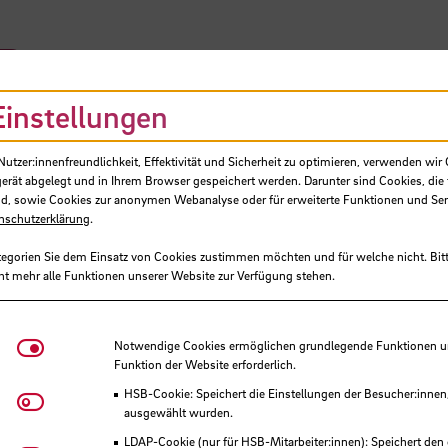
SB
Einstellungen
tzer:innenfreundlichkeit, Effektivität und Sicherheit zu optimieren, verwenden wir 
gerät abgelegt und in Ihrem Browser gespeichert werden. Darunter sind Cookies, die 
d, sowie Cookies zur anonymen Webanalyse oder für erweiterte Funktionen und Ser
nschutzerklärung
.
he Perspektiven für Zukunftsfrag
tegorien Sie dem Einsatz von Cookies zustimmen möchten und für welche nicht. Bitt
ht mehr alle Funktionen unserer Website zur Verfügung stehen.
BIP zu „Cross-Disciplinary Prob
Notwendige Cookies
Notwendige Cookies ermöglichen grundlegende Funktionen und
Funktion der Website erforderlich.
HSB-Cookie: Speichert die Einstellungen der Besucher:innen
Matomo
ausgewählt wurden.
LDAP-Cookie (nur für HSB-Mitarbeiter:innen): Speichert den 