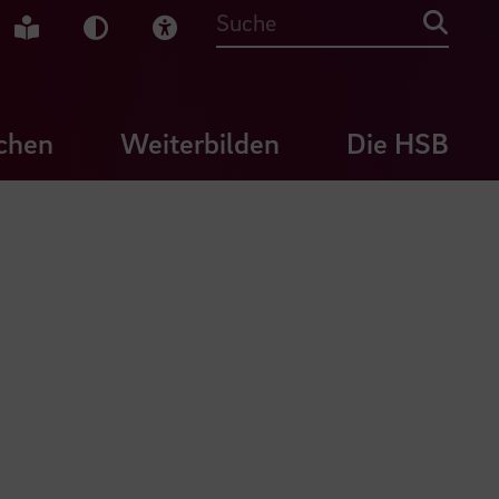
che Gebärdensprache
Leichte Sprache
Dunkel-Modus
Visuelle Hilfe
Suche
chen
Weiterbilden
Die HSB