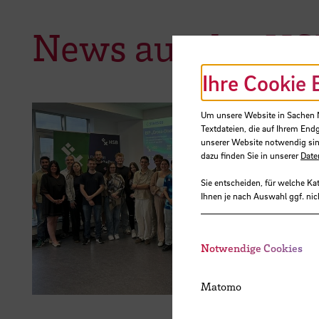
News aus der H
Ihre Cookie 
Um unsere Website in Sachen Nu
Textdateien, die auf Ihrem End
unserer Website notwendig sin
15.07.2026
dazu finden Sie in unserer
Date
Europäisc
Sie entscheiden, für welche Ka
Ihnen je nach Auswahl ggf. nic
STARS EU 
Solving“
Notwendige Cookies
Matomo