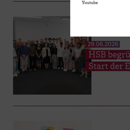
Youtube
29.06.2026
HSB begrü
Start der