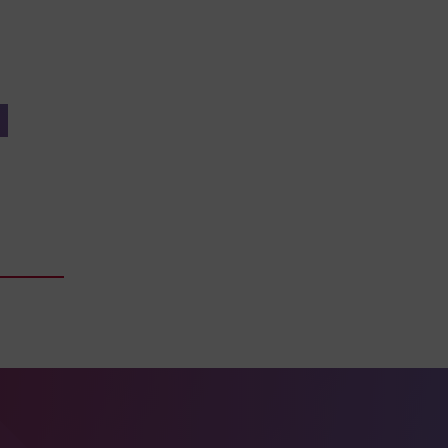
ook Seite
erer Xing Seite
Zu unserer LinkedIn Seite