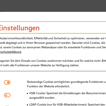
SB
Einstellungen
tzer:innenfreundlichkeit, Effektivität und Sicherheit zu optimieren, verwenden wir 
gerät abgelegt und in Ihrem Browser gespeichert werden. Darunter sind Cookies, die 
d, sowie Cookies zur anonymen Webanalyse oder für erweiterte Funktionen und Ser
nschutzerklärung
.
he Perspektiven für Zukunftsfrag
tegorien Sie dem Einsatz von Cookies zustimmen möchten und für welche nicht. Bitt
ht mehr alle Funktionen unserer Website zur Verfügung stehen.
BIP zu „Cross-Disciplinary Prob
Notwendige Cookies
Notwendige Cookies ermöglichen grundlegende Funktionen und
Funktion der Website erforderlich.
HSB-Cookie: Speichert die Einstellungen der Besucher:innen
Matomo
ausgewählt wurden.
LDAP-Cookie (nur für HSB-Mitarbeiter:innen): Speichert den 