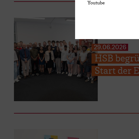
Youtube
29.06.2026
HSB begrü
Start der