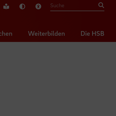
che Gebärdensprache
Leichte Sprache
Dunkel-Modus
Visuelle Hilfe
Suche
chen
Weiterbilden
Die HSB