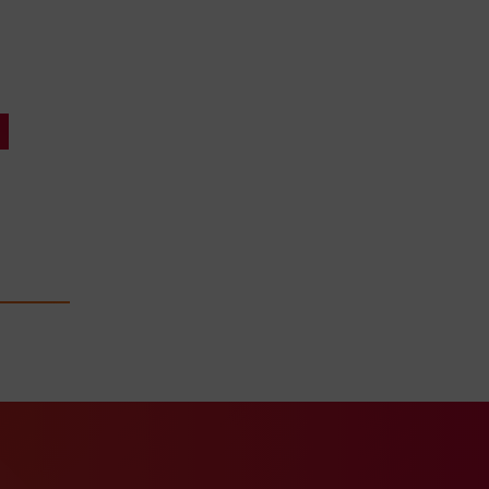
ook Seite
erer Xing Seite
Zu unserer LinkedIn Seite