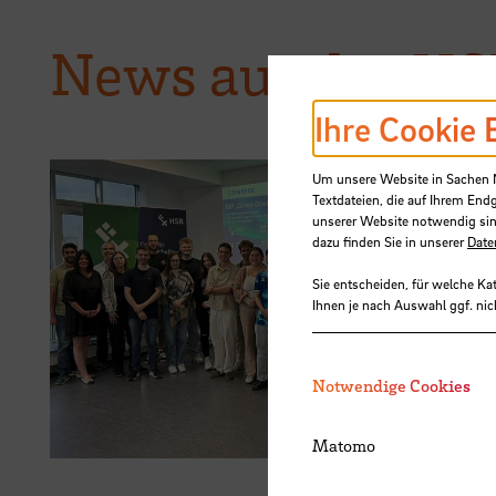
News aus der H
Ihre Cookie 
Um unsere Website in Sachen Nu
Textdateien, die auf Ihrem End
unserer Website notwendig sin
15.07.2026
dazu finden Sie in unserer
Date
Europäisc
Sie entscheiden, für welche Ka
Ihnen je nach Auswahl ggf. nic
STARS EU 
Solving“
Notwendige Cookies
Matomo