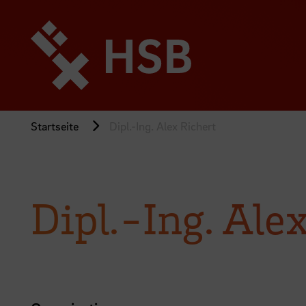
Direkt
zum
Seiteninhalt
springen
Startseite
Dipl.-Ing. Alex Richert
Dipl.-Ing. Ale