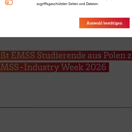
Youtube
zugriffsgeschützten Seiten und Dateien.
Eye-Able®: Es werden keine Cookies gesetzt. Nutzereinstel
des Browsers gespeichert.
Auswahl bestätigen
ßt EMSS Studierende aus Polen 
 EMSS-Industry Week 2026