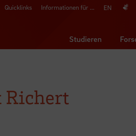
Quicklinks
Informationen für ...
Deuts
EN
Studieren
Fors
x Richert