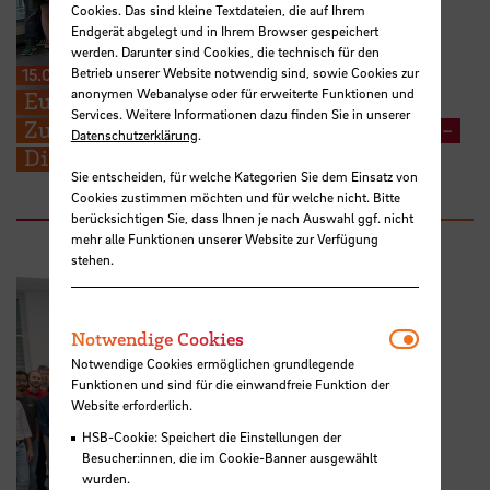
Cookies. Das sind kleine Textdateien, die auf Ihrem
Endgerät abgelegt und in Ihrem Browser gespeichert
werden. Darunter sind Cookies, die technisch für den
Betrieb unserer Website notwendig sind, sowie Cookies zur
15.07.2026
anonymen Webanalyse oder für erweiterte Funktionen und
Europäische Perspektiven für
Services. Weitere Informationen dazu finden Sie in unserer
Zukunftsfragen: STARS EU BIP zu „Cross-
Datenschutzerklärung
.
Disciplinary Problem Solving“
Sie entscheiden, für welche Kategorien Sie dem Einsatz von
Cookies zustimmen möchten und für welche nicht. Bitte
berücksichtigen Sie, dass Ihnen je nach Auswahl ggf. nicht
mehr alle Funktionen unserer Website zur Verfügung
stehen.
Notwendi
Notwendige Cookies
Notwendige Cookies ermöglichen grundlegende
Funktionen und sind für die einwandfreie Funktion der
Website erforderlich.
HSB-Cookie: Speichert die Einstellungen der
Besucher:innen, die im Cookie-Banner ausgewählt
wurden.