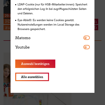
LDAP-Cookie (nur für HSB-Mitarbeiter:innen): Speichert
den erfolgreichen Log-In bei zugriffsgeschützten Seiten
und Dateien.
29.06.2026
HSB begrüßt EMSS Studierende aus Polen
Eye-Able®: Es werden keine Cookies gesetzt.
Nutzereinstellungen werden im Local Storage des
zum Start der EMSS-Industry Week 2026
Browsers gespeichert.
Matomo
Matomo
Youtube
Youtube
Auswahl bestätigen
Alle auswählen