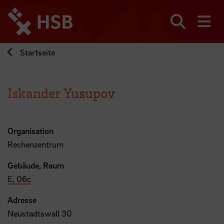
Direkt
zum
Seiteninhalt
Suchen
Me
springen
Startseite
Iskander Yusupov
Organisation
Rechenzentrum
Gebäude, Raum
E, 06c
Adresse
Neustadtswall 30