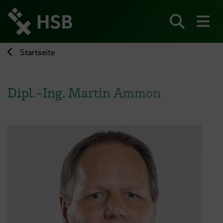
Direkt
zum
Seiteninhalt
Suchen
Me
springen
Startseite
Dipl.-Ing. Martin Ammon