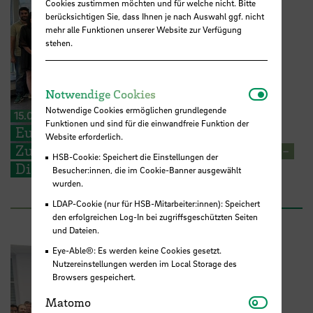
Cookies zustimmen möchten und für welche nicht. Bitte
berücksichtigen Sie, dass Ihnen je nach Auswahl ggf. nicht
mehr alle Funktionen unserer Website zur Verfügung
stehen.
Notwendi
Notwendige Cookies
Notwendige Cookies ermöglichen grundlegende
15.07.2026
Funktionen und sind für die einwandfreie Funktion der
Europäische Perspektiven für
Website erforderlich.
Zukunftsfragen: STARS EU BIP zu „Cross-
HSB-Cookie: Speichert die Einstellungen der
Disciplinary Problem Solving“
Besucher:innen, die im Cookie-Banner ausgewählt
wurden.
LDAP-Cookie (nur für HSB-Mitarbeiter:innen): Speichert
den erfolgreichen Log-In bei zugriffsgeschützten Seiten
und Dateien.
Eye-Able®: Es werden keine Cookies gesetzt.
Nutzereinstellungen werden im Local Storage des
Browsers gespeichert.
Matomo
Matomo