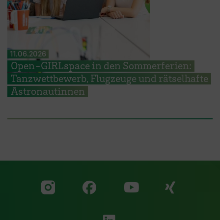
11.06.2026
Open-GIRLspace in den Sommerferien:
Tanzwettbewerb, Flugzeuge und rätselhafte
Astronautinnen
Zu unserer Facebook S
Zu unse
Zu unserer YouTu
Zu unserer Instagram Seite