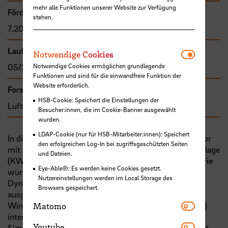
mehr alle Funktionen unserer Website zur Verfügung
Förder- bzw. Auftragssumme
stehen.
7.200,00 €
Laufzeit
Notwendi
Notwendige Cookies
Notwendige Cookies ermöglichen grundlegende
05/2022 - 10/2023
Funktionen und sind für die einwandfreie Funktion der
Website erforderlich.
Forschungs- und Transfercluster
HSB-Cookie: Speichert die Einstellungen der
Luft- und Raumfahrt
Besucher:innen, die im Cookie-Banner ausgewählt
wurden.
LDAP-Cookie (nur für HSB-Mitarbeiter:innen): Speichert
In diesem Projekt soll ein untypischer Widerstandsrotor
den erfolgreichen Log-In bei zugriffsgeschützten Seiten
mit vertikaler Achse in Form einer Kleinwindenergieanlage
und Dateien.
(KWEA) als Prototyp untersucht werden. Die Geometrie
Eye-Able®: Es werden keine Cookies gesetzt.
wurde zuvor mit Hilfe von CFD (Computational Fluid
Nutzereinstellungen werden im Local Storage des
Dynamics) aerodynamisch optimiert und die Struktur
Browsers gespeichert.
ausgelegt. Zunächst soll ein verkleinertes Modell im
Matomo
Windkanal des Institute of Aerospace Technology (IAT)
Matomo
intensiv untersucht werden, um die Ergebnisse der
Youtube
Youtube
Simulationen zu validieren und das Zusammenspiel mit