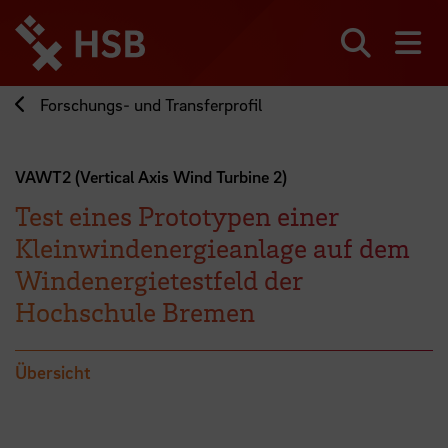
Direkt
zum
Seiteninhalt
Suchen
Me
springen
Forschungs- und Transferprofil
VAWT2 (Vertical Axis Wind Turbine 2)
Test eines Prototypen einer
Kleinwindenergieanlage auf dem
Windenergietestfeld der
Hochschule Bremen
Übersicht