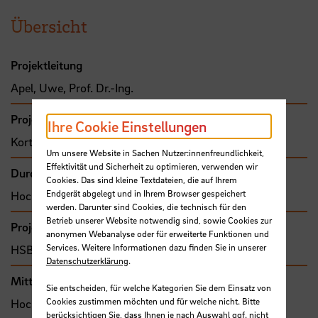
Übersicht
Projektleitung
Apel, Uwe, Prof. Dr.-Ing.
Projektbeteiligte
Ihre Cookie Einstellungen
Kortenstedde, Frank, Dr.-Ing. M.Sc.
Um unsere Website in Sachen Nutzer:innenfreundlichkeit,
Effektivität und Sicherheit zu optimieren, verwenden wir
Durchführende Organisation
Cookies. Das sind kleine Textdateien, die auf Ihrem
Endgerät abgelegt und in Ihrem Browser gespeichert
Hochschule Bremen, Fakultät 5
werden. Darunter sind Cookies, die technisch für den
Betrieb unserer Website notwendig sind, sowie Cookies zur
Projekttyp
anonymen Webanalyse oder für erweiterte Funktionen und
Services. Weitere Informationen dazu finden Sie in unserer
HSB-intern gefördertes Projekt
Datenschutzerklärung
.
Mittel- bzw. Auftragsgeber
Sie entscheiden, für welche Kategorien Sie dem Einsatz von
Cookies zustimmen möchten und für welche nicht. Bitte
Hochschule Bremen, F&E-Fonds
berücksichtigen Sie, dass Ihnen je nach Auswahl ggf. nicht