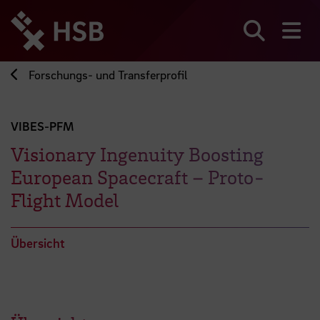
Direkt
zum
Seiteninhalt
Suchen
Me
springen
Forschungs- und Transferprofil
VIBES-PFM
Visionary Ingenuity Boosting
European Spacecraft – Proto-
Flight Model
Übersicht