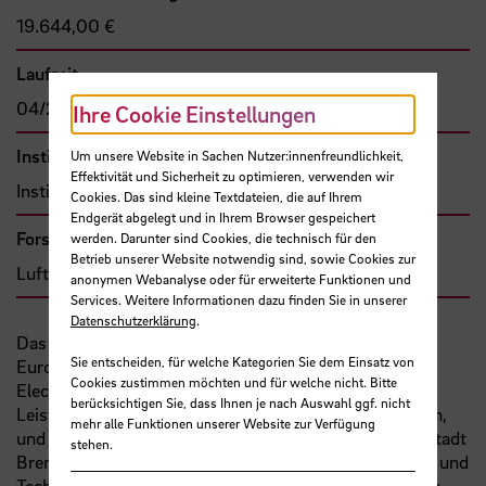
19.644,00 €
Laufzeit
04/2025 - 03/2026
Ihre Cookie Einstellungen
Institut
Um unsere Website in Sachen Nutzer:innenfreundlichkeit,
Effektivität und Sicherheit zu optimieren, verwenden wir
Institut für Aerospace-Technologie
Cookies. Das sind kleine Textdateien, die auf Ihrem
Endgerät abgelegt und in Ihrem Browser gespeichert
Forschungs- und Transfercluster
werden. Darunter sind Cookies, die technisch für den
Betrieb unserer Website notwendig sind, sowie Cookies zur
Luft- und Raumfahrt
anonymen Webanalyse oder für erweiterte Funktionen und
Services. Weitere Informationen dazu finden Sie in unserer
Datenschutzerklärung
.
Das Programm VIBES (Visionary Ingenuity Boosting
Sie entscheiden, für welche Kategorien Sie dem Einsatz von
European Spacecraft) verfolgt das Ziel, die Consumer
Cookies zustimmen möchten und für welche nicht. Bitte
Electronics Revolution ins Weltall zu bringen, um die
berücksichtigen Sie, dass Ihnen je nach Auswahl ggf. nicht
Leistungsfähigkeit von Raumfahrzeugen zu verbessern,
mehr alle Funktionen unserer Website zur Verfügung
und Lehre, Forschung und Industrie in der Raumfahrtstadt
stehen.
Bremen zu verbinden, um die Entwicklung der Talente und
Technologien für die Zukunft der Raumfahrt zu fördern.