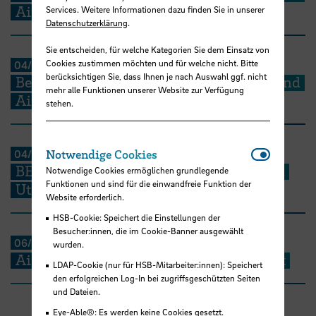
Airports - Part III
Services. Weitere Informationen dazu finden Sie in unserer
Datenschutzerklärung
.
Sie entscheiden, für welche Kategorien Sie dem Einsatz von
Cookies zustimmen möchten und für welche nicht. Bitte
04/2019
-
08/2020
berücksichtigen Sie, dass Ihnen je nach Auswahl ggf. nicht
Benchmarking of Public Utilities: Ports and
mehr alle Funktionen unserer Website zur Verfügung
Airports - Part II
stehen.
Notwendi
04/2017
-
12/2018
Notwendige Cookies
BENCHPORTS – Benchmarking of Public
Notwendige Cookies ermöglichen grundlegende
Funktionen und sind für die einwandfreie Funktion der
Utilities: Ports and Airports
Website erforderlich.
HSB-Cookie: Speichert die Einstellungen der
Besucher:innen, die im Cookie-Banner ausgewählt
06/2015
-
05/2016
wurden.
Air Transport and Regional Development
LDAP-Cookie (nur für HSB-Mitarbeiter:innen): Speichert
den erfolgreichen Log-In bei zugriffsgeschützten Seiten
und Dateien.
Eye-Able®: Es werden keine Cookies gesetzt.