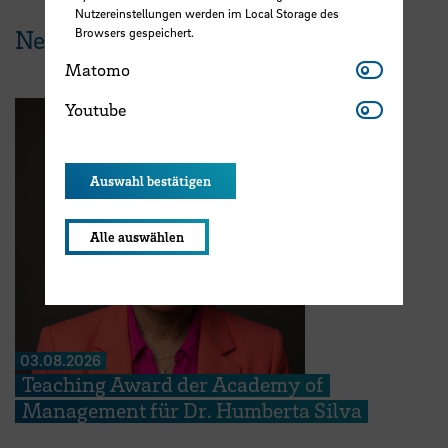
Nutzereinstellungen werden im Local Storage des
News aus der HSB
Browsers gespeichert.
Matomo
Matomo
Youtube
Youtube
Auswahl bestätigen
Alle auswählen
03.08.2026
Teaching Award der Academy of
Management für Dr. Humberta Silva