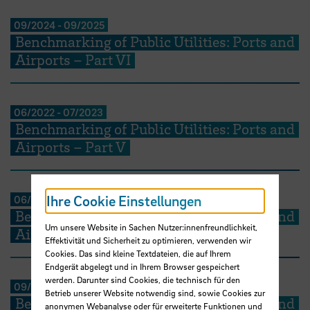
09/2024
-
09/2025
Benchmarking of Public Utilities: Ports and
Airports – Part VI
06/2022
-
07/2023
Benchmarking of Public Utilities: Ports and
Airports – Part V
Ihre Cookie Einstellungen
06/2021
-
05/2022
Benchmarking of Public Utilities: Ports and
Um unsere Website in Sachen Nutzer:innenfreundlichkeit,
Airports - Part IV
Effektivität und Sicherheit zu optimieren, verwenden wir
Cookies. Das sind kleine Textdateien, die auf Ihrem
Endgerät abgelegt und in Ihrem Browser gespeichert
werden. Darunter sind Cookies, die technisch für den
09/2020
-
05/2021
Betrieb unserer Website notwendig sind, sowie Cookies zur
Benchmarking of Public Utilities: Ports and
anonymen Webanalyse oder für erweiterte Funktionen und