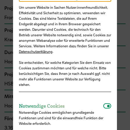
Projektleitung
Um unsere Website in Sachen Nutzer:innenfreundlichkeit,
Effektivität und Sicherheit zu optimieren, verwenden wir
Frommann, Olaf, Prof. Dr.-Ing.
Cookies. Das sind kleine Textdateien, die auf Ihrem
Endgerät abgelegt und in Ihrem Browser gespeichert
Projektbeteiligte
werden. Darunter sind Cookies, die technisch für den
Betrieb unserer Website notwendig sind, sowie Cookies zur
Kraus, Andreas, Prof. Dr.-Ing.
anonymen Webanalyse oder für erweiterte Funktionen und
Services. Weitere Informationen dazu finden Sie in unserer
Durchführende Organisation
Datenschutzerklärung
.
Hochschule Bremen, Fakultät 5
Sie entscheiden, für welche Kategorien Sie dem Einsatz von
Cookies zustimmen möchten und für welche nicht. Bitte
Projekttyp
berücksichtigen Sie, dass Ihnen je nach Auswahl ggf. nicht
mehr alle Funktionen unserer Website zur Verfügung
HSB-intern gefördertes Projekt
stehen.
Mittel- bzw. Auftragsgeber
Notwendi
Hochschule Bremen, F&E-Fonds
Notwendige Cookies
Notwendige Cookies ermöglichen grundlegende
Förder- bzw. Auftragssumme
Funktionen und sind für die einwandfreie Funktion der
Website erforderlich.
3.160,00 €