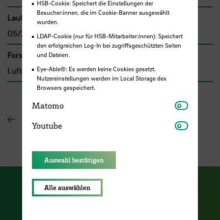
HSB-Cookie: Speichert die Einstellungen der
Besucher:innen, die im Cookie-Banner ausgewählt
Laufzeit
wurden.
05/2021 - 10/2022
LDAP-Cookie (nur für HSB-Mitarbeiter:innen): Speichert
den erfolgreichen Log-In bei zugriffsgeschützten Seiten
Forschungs- und Transfercluster
und Dateien.
Eye-Able®: Es werden keine Cookies gesetzt.
Luft- und Raumfahrt
Nutzereinstellungen werden im Local Storage des
Browsers gespeichert.
Matomo
Matomo
Zur Übersichtsseite
Youtube
Youtube
Auswahl bestätigen
Alle auswählen
Zu unserer Facebook S
Zu unse
Zu unserer YouTu
Zu unserer Instagram Seite