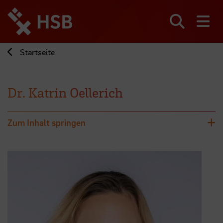
Direkt
zum
Seiteninhalt
Suchen
Me
springen
Startseite
Dr. Katrin Oellerich
Zum Inhalt springen