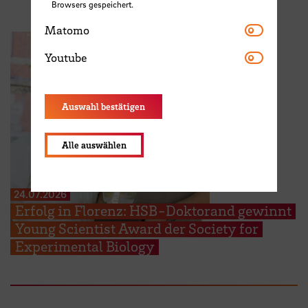
Browsers gespeichert.
Matomo
Matomo
Youtube
Youtube
Auswahl bestätigen
Alle auswählen
24.07.2026
Erfolg in Florenz: HSB-Doktorand gewinnt
Young Scientist Award der Society for
Experimental Biology