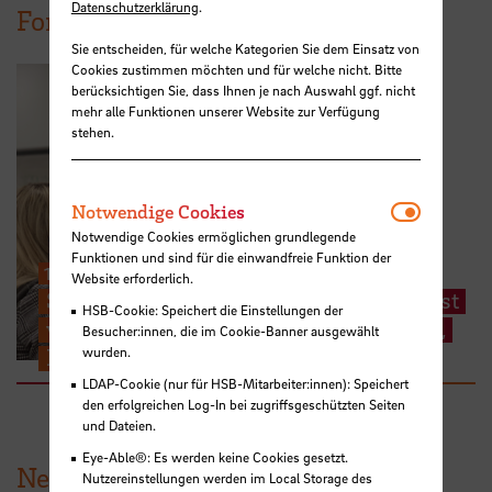
Datenschutzerklärung
.
Forschungsprojekt
Sie entscheiden, für welche Kategorien Sie dem Einsatz von
Cookies zustimmen möchten und für welche nicht. Bitte
berücksichtigen Sie, dass Ihnen je nach Auswahl ggf. nicht
mehr alle Funktionen unserer Website zur Verfügung
stehen.
Notwendi
Notwendige Cookies
Notwendige Cookies ermöglichen grundlegende
Funktionen und sind für die einwandfreie Funktion der
10/2021
-
03/2027
Website erforderlich.
StartUpLab@FH 2018: Innovationsgeist
HSB-Cookie: Speichert die Einstellungen der
wecken, Disziplingrenzen überwinden,
Besucher:innen, die im Cookie-Banner ausgewählt
Neues schaffen (FreiRAUM@HSB)
wurden.
LDAP-Cookie (nur für HSB-Mitarbeiter:innen): Speichert
den erfolgreichen Log-In bei zugriffsgeschützten Seiten
und Dateien.
Eye-Able®: Es werden keine Cookies gesetzt.
News aus der HSB
Nutzereinstellungen werden im Local Storage des