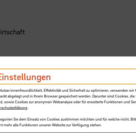
irtschaft
len Themen der Kreislaufwirtschaft, in Koopera
Einstellungen
ngsprojekten an der
HSB
)
tzer:innenfreundlichkeit, Effektivität und Sicherheit zu optimieren, verwenden wir 
gerät abgelegt und in Ihrem Browser gespeichert werden. Darunter sind Cookies, die 
d, sowie Cookies zur anonymen Webanalyse oder für erweiterte Funktionen und Ser
nschutzerklärung
.
tegorien Sie dem Einsatz von Cookies zustimmen möchten und für welche nicht. Bitt
len Themen der Kreislaufwirtschaft, in Koopera
ht mehr alle Funktionen unserer Website zur Verfügung stehen.
ngsprojekten an der
HSB
)