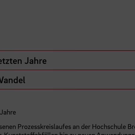
etzten Jahre
Wandel
 Jahre
senen Prozesskreislaufes an der Hochschule B
r-Kunststoffabfällen hin zu neuen Anwendunge