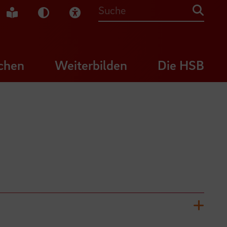
che Gebärdensprache
Leichte Sprache
Dunkel-Modus
Visuelle Hilfe
Suche
chen
Weiterbilden
Die HSB