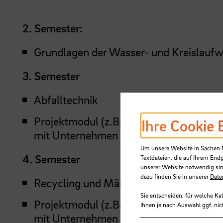
2. Semester:
Grundlagen der Wasser- und Kreislaufw
3. Semester
Abfalltechnik
Projektmodul (z.Bsp. Projekte zu aktuel
Ihre Cookie 
mit Unternehmen oder Teil von Forschu
Um unsere Website in Sachen Nu
4. Semester
Textdateien, die auf Ihrem End
unserer Website notwendig sin
dazu finden Sie in unserer
Date
Recycling und Märkte
Sie entscheiden, für welche Ka
Projektmodul (z.Bsp. Projekte zu aktuel
Ihnen je nach Auswahl ggf. nic
mit Unternehmen oder Teil von Forschu