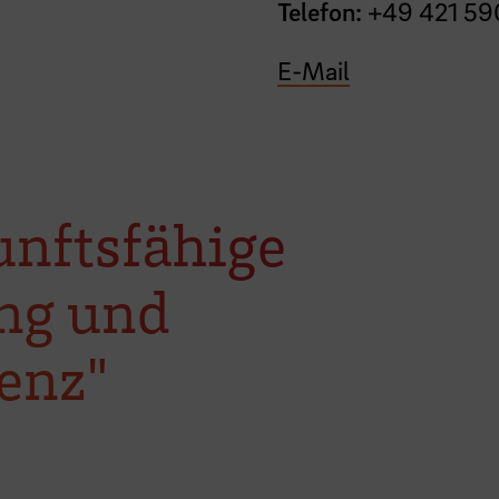
Telefon:
+49 421 59
E-Mail
unftsfähige
ng und
enz"