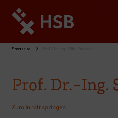
Direkt
zum
Seiteninhalt
springen
Startseite
Prof. Dr.-Ing. Silke Eckardt
Prof. Dr.-Ing. 
Zum Inhalt springen