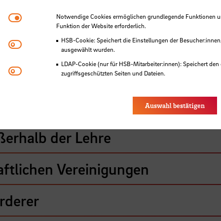
Notwendige Cookies
Notwendige Cookies ermöglichen grundlegende Funktionen und
Funktion der Website erforderlich.
e
HSB-Cookie: Speichert die Einstellungen der Besucher:innen
Matomo
ausgewählt wurden.
LDAP-Cookie (nur für HSB-Mitarbeiter:innen): Speichert den 
Youtube
zugriffsgeschützten Seiten und Dateien.
Eye-Able®: Es werden keine Cookies gesetzt. Nutzereinstel
des Browsers gespeichert.
Auswahl bestätigen
ßerhalb der Lehre
aftlichen Vereinigungen
rderer