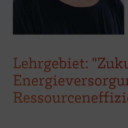
Lehrgebiet: "Zuk
Energieversorgu
Ressourceneffizi