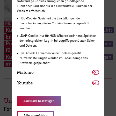
Notwendige Cookies ermöglichen grundlegende
Funktionen und sind für die einwandfreie Funktion der
Website erforderlich.
HSB-Cookie: Speichert die Einstellungen der
Besucher:innen, die im Cookie-Banner ausgewählt
06/2021
-
08/2022
wurden.
Kunststoffrecycling - Aus Abfall wird Produkt:
Entwicklung eines geschlossenen
LDAP-Cookie (nur für HSB-Mitarbeiter:innen): Speichert
den erfolgreichen Log-In bei zugriffsgeschützten Seiten
Prozesskreislaufes an der Hochschule Bremen
und Dateien.
für die Aufbereitung von Post-Consumer-
Eye-Able®: Es werden keine Cookies gesetzt.
Kunststoffabfällen hin zu neuen Anwendungen
Nutzereinstellungen werden im Local Storage des
im 3D-Druck
Browsers gespeichert.
Matomo
Matomo
Youtube
Youtube
Umweltverfahrenstechnik
Auswahl bestätigen
Forschungsprojekte
Alle auswählen