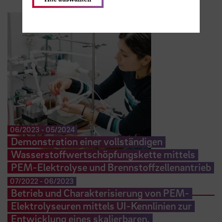
06/2023
-
05/2024
Demonstration einer vollständigen
Wasserstoffwertschöpfungskette mittels
PEM-Elektrolyse und Brennstoffzellenantrieb
07/2022
-
06/2023
Betrieb und Charakterisierung von PEM-
Elektrolyseuren mittels UI-Kennlinien zur
Entwicklung eines skalierbaren,