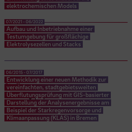
elektrochemischen Models
07/2021
-
06/2022
Aufbau und Inbetriebnahme einer
Testumgebung für großflächige
Elektrolysezellen und Stacks
06/2015
-
07/2017
Entwicklung einer neuen Methodik zur
Siedlungswasserwesen
vereinfachten, stadtgebietsweiten
Überflutungsprüfung mit GIS-basierter
Forschungsprojekte
Darstellung der Analysenergebnisse am
Beispiel der Starkregenvorsorge und
Klimaanpassung (KLAS) in Bremen