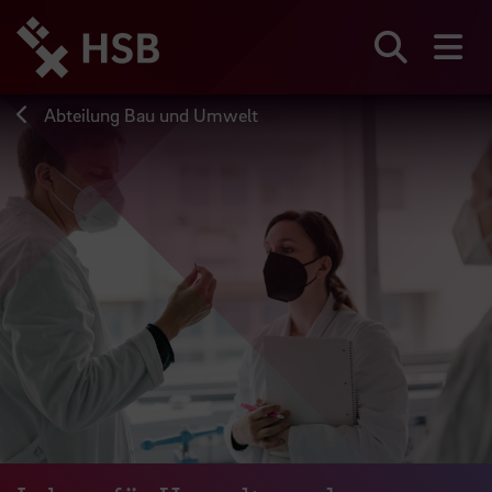
Direkt
zum
Seiteninhalt
Suchen
Me
springen
Abteilung Bau und Umwelt