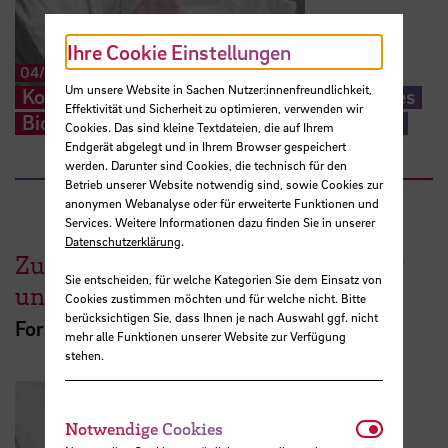
Ihre Cookie Einstellungen
04/2018
-
09/2019
Um unsere Website in Sachen Nutzer:innenfreundlichkeit,
Konzeption, Bau und Prozesssteuerung eines
Effektivität und Sicherheit zu optimieren, verwenden wir
Biomeilers für den Lucie-Flechtmann-Platz
Cookies. Das sind kleine Textdateien, die auf Ihrem
Endgerät abgelegt und in Ihrem Browser gespeichert
werden. Darunter sind Cookies, die technisch für den
Betrieb unserer Website notwendig sind, sowie Cookies zur
anonymen Webanalyse oder für erweiterte Funktionen und
Services. Weitere Informationen dazu finden Sie in unserer
Datenschutzerklärung
.
Zukunftsfähige Energieversorgung
Sie entscheiden, für welche Kategorien Sie dem Einsatz von
und Ressourceneffizienz
Cookies zustimmen möchten und für welche nicht. Bitte
berücksichtigen Sie, dass Ihnen je nach Auswahl ggf. nicht
Forschungsprojekte
mehr alle Funktionen unserer Website zur Verfügung
stehen.
Notwendi
Notwendige Cookies