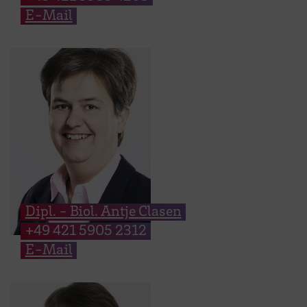
E-Mail
Dipl. - Biol. Antje Clasen
+49 421 5905 2312
E-Mail