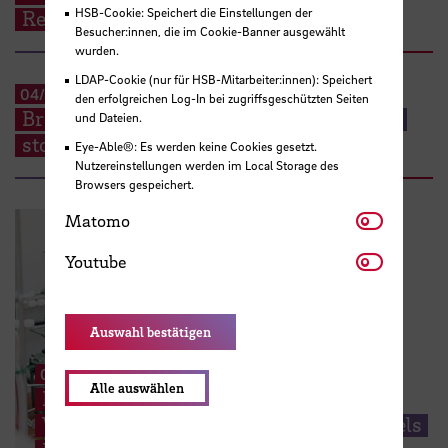
HSB-Cookie: Speichert die Einstellungen der
Regenerationsverhaltens
Besucher:innen, die im Cookie-Banner ausgewählt
wurden.
LDAP-Cookie (nur für HSB-Mitarbeiter:innen): Speichert
04/2025
-
03/2026
den erfolgreichen Log-In bei zugriffsgeschützten Seiten
Breaking ground for future green energy
und Dateien.
storage solutions
Eye-Able®: Es werden keine Cookies gesetzt.
Nutzereinstellungen werden im Local Storage des
Browsers gespeichert.
Matomo
Matomo
Youtube
Youtube
Auswahl bestätigen
06/2023
-
05/2024
Alle auswählen
Demonstration einer vollständigen
Wasserstoffwertschöpfungskette mittels