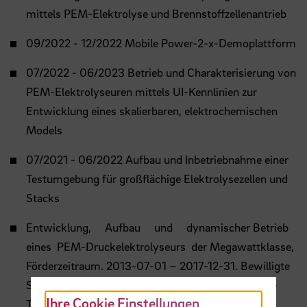
mittels PEM-Elektrolyse und Brennstoffzellenantrieb
09/2022 - 12/2022 Mobile Power-2-x-Demoplattform
07/2022 - 06/2023 Betrieb und Charakterisierung von
PEM-Elektrolyseuren mittels UI-Kennlinien zur
Entwicklung eines skalierbaren, elektrochemischen
Models
07/2021 - 06/2022 Aufbau und Inbetriebnahme einer
Testumgebung für großflächige Elektrolysezellen und
Stacks
Entwicklung, Aufbau und dynamischer Betrieb
eines PEM-Druckelektrolyseurs der Megawattklasse,
Förderzeitraum. 2013-07-01 – 2017-12-31. Bewilligte
Summe. 1.070.537,21 EUR. Ausführende Stelle. H-
Ihre Cookie Einstellungen
TEC Systems
GmbH
,