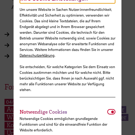
Augsburg. Förderkennzeichen. 0325589B
Um unsere Website in Sachen Nutzer:innenfreundlichkeit,
Effektivität und Sicherheit zu optimieren, verwenden wir
Cookies. Das sind kleine Textdateien, die auf Ihrem
Endgerät abgelegt und in Ihrem Browser gespeichert
werden. Darunter sind Cookies, die technisch für den
Fakultät Architektur, Bau und Umwelt
Betrieb unserer Website notwendig sind, sowie Cookies zur
anonymen Webanalyse oder für erweiterte Funktionen und
Abteilung Bau und Umwelt
Services. Weitere Informationen dazu finden Sie in unserer
Datenschutzerklärung
.
Forschungscluster Region im Wandel
Sie entscheiden, für welche Kategorien Sie dem Einsatz von
Cookies zustimmen möchten und für welche nicht. Bitte
berücksichtigen Sie, dass Ihnen je nach Auswahl ggf. nicht
mehr alle Funktionen unserer Website zur Verfügung
Forschungsprojekte
stehen.
04/2026
-
03/2027
Aufbau, Inbetriebnahme und Betrieb einer
Notwendi
Notwendige Cookies
Wasserstofftrocknung mit anschließender
Notwendige Cookies ermöglichen grundlegende
Kompression und Speicherung zur
Funktionen und sind für die einwandfreie Funktion der
Website erforderlich.
Untersuchung des Beladungs- und