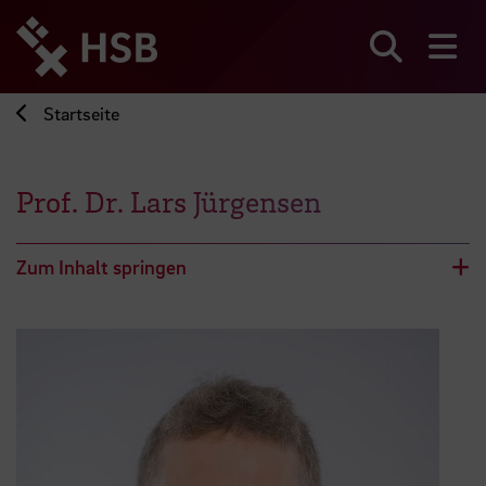
Direkt
zum
Seiteninhalt
Suchen
Me
springen
Startseite
Prof. Dr. Lars Jürgensen
Zum Inhalt springen