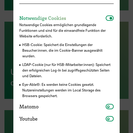
Notwendi
Notwendige Cookies
Notwendige Cookies ermöglichen grundlegende
Funktionen und sind für die einwandfreie Funktion der
Website erforderlich.
HSB-Cookie: Speichert die Einstellungen der
Besucher:innen, die im Cookie-Banner ausgewählt
wurden.
LDAP-Cookie (nur für HSB-Mitarbeiter:innen): Speichert
Umwelttechnik B. Sc. (auch
den erfolgreichen Log-In bei zugriffsgeschützten Seiten
und Dateien.
dual)
Eye-Able®: Es werden keine Cookies gesetzt.
Nutzereinstellungen werden im Local Storage des
Browsers gespeichert.
Matomo
Matomo
Youtube
Youtube