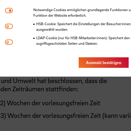
Notwendige Cookies
Notwendige Cookies ermöglichen grundlegende Funktionen und
Funktion der Website erforderlich.
HSB-Cookie: Speichert die Einstellungen der Besucher:innen
Matomo
ausgewählt wurden.
LDAP-Cookie (nur für HSB-Mitarbeiter:innen): Speichert den 
Youtube
zugriffsgeschützten Seiten und Dateien.
Eye-Able®: Es werden keine Cookies gesetzt. Nutzereinstel
Prüfungszeiträume
des Browsers gespeichert.
Auswahl bestätigen
 und Umwelt hat beschlossen, dass die
nden Zeiträumen stattfinden:
(2) Wochen der vorlesungsfreien Zeit
(3) Wochen der vorlesungsfreien Zeit (kann varii