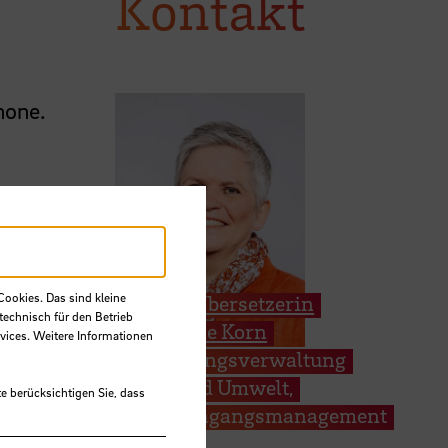
Kontakt
hone.
Cookies. Das sind kleine
Dipl.-Übersetzerin
technisch für den Betrieb
Susanne Korn
vices. Weitere Informationen
Abteilungsverwaltung
Bau und Umwelt,
e berücksichtigen Sie, dass
Studiengangsmanagement
Bau