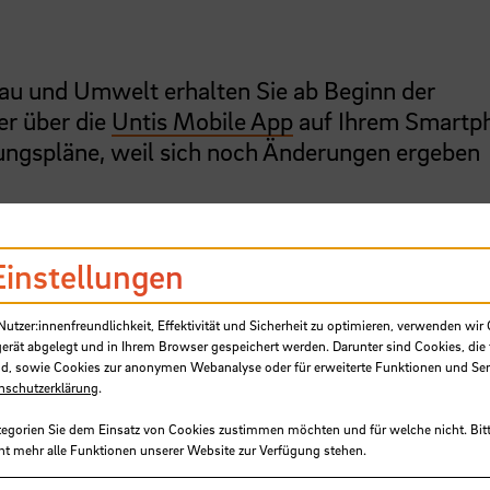
au und Umwelt erhalten Sie ab Beginn der
r über die
Untis Mobile App
auf Ihrem Smartp
sungspläne, weil sich noch Änderungen ergeben
Einstellungen
tzer:innenfreundlichkeit, Effektivität und Sicherheit zu optimieren, verwenden wir 
gerät abgelegt und in Ihrem Browser gespeichert werden. Darunter sind Cookies, die 
d, sowie Cookies zur anonymen Webanalyse oder für erweiterte Funktionen und Ser
nschutzerklärung
.
tegorien Sie dem Einsatz von Cookies zustimmen möchten und für welche nicht. Bitt
ht mehr alle Funktionen unserer Website zur Verfügung stehen.