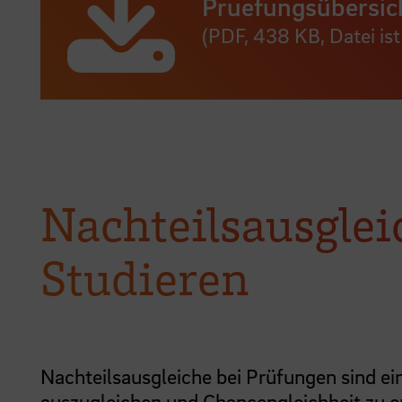
Pruefungsübersi
(PDF,
438 KB
, Datei is
Nachteilsausgle
Studieren
Nachteilsausgleiche bei Prüfungen sind ei
auszugleichen und Chancengleichheit zu erz