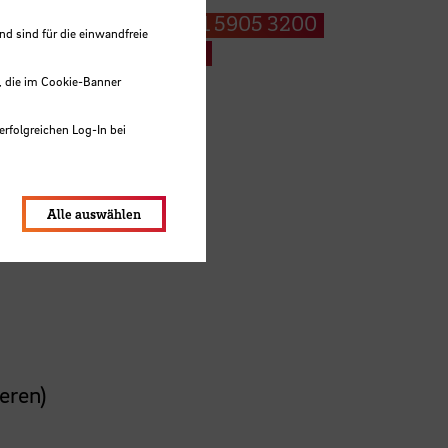
+49 421 5905 3200
 sind für die einwandfreie
E-Mail
, die im Cookie-Banner
erfolgreichen Log-In bei
lungen werden im Local Storage
Alle auswählen
eren)