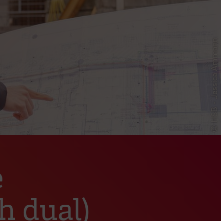
© HSB - Jessica Ammann
e
h dual)