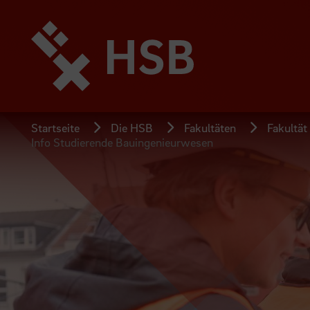
Direkt
zum
Seiteninhalt
springen
Startseite
Die HSB
Fakultäten
Fakultät
Info Studierende Bauingenieurwesen