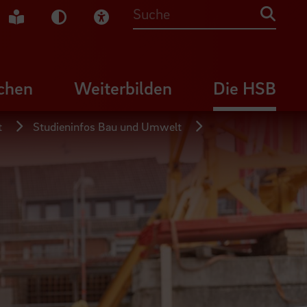
che Gebärdensprache
Leichte Sprache
Dunkel-Modus
Visuelle Hilfe
Suche
chen
Weiterbilden
Die HSB
t
Studieninfos Bau und Umwelt