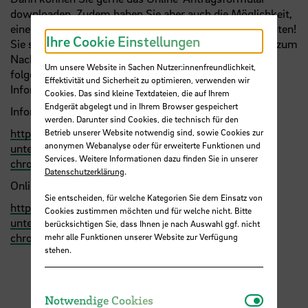
downloaden. Zudem haben Sie aber auch die Möglichkeit,
einen formlosen Antrag zu stellen - ganz wie Sie möchten!
Ihre Cookie Einstellungen
Sie sind nicht sicher, ob Sie alle Schritte auf dem Weg zum
Nachteilsausgleich richtig gemacht haben? Auf den
Um unsere Website in Sachen Nutzer:innenfreundlichkeit,
folgenden Webseiten finden Sie unfangreiche
Effektivität und Sicherheit zu optimieren, verwenden wir
Informationen:
Cookies. Das sind kleine Textdateien, die auf Ihrem
Endgerät abgelegt und in Ihrem Browser gespeichert
Informationen
werden. Darunter sind Cookies, die technisch für den
https://www.hs-bremen.de/studieren/beratung-und-
Betrieb unserer Website notwendig sind, sowie Cookies zur
anonymen Webanalyse oder für erweiterte Funktionen und
unterstuetzung/studieren-mit-behinderung-und/oder-
Services. Weitere Informationen dazu finden Sie in unserer
chronischer-erkrankung/
Datenschutzerklärung
.
Online-Antragsformular
Sie entscheiden, für welche Kategorien Sie dem Einsatz von
https://www.hs-bremen.de/studieren/beratung-und-
Cookies zustimmen möchten und für welche nicht. Bitte
unterstuetzung/studieren-mit-behinderung-und/oder-
berücksichtigen Sie, dass Ihnen je nach Auswahl ggf. nicht
chronischer-erkrankung/nachteilsausgleich/
mehr alle Funktionen unserer Website zur Verfügung
stehen.
Notwendi
Notwendige Cookies