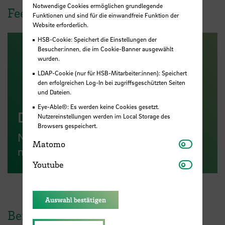
Notwendige Cookies ermöglichen grundlegende
Feedback
Funktionen und sind für die einwandfreie Funktion der
Website erforderlich.
HSB-Cookie: Speichert die Einstellungen der
Besucher:innen, die im Cookie-Banner ausgewählt
wurden.
LDAP-Cookie (nur für HSB-Mitarbeiter:innen): Speichert
den erfolgreichen Log-In bei zugriffsgeschützten Seiten
und Dateien.
Eye-Able®: Es werden keine Cookies gesetzt.
Digitale Feedback-Box
Nutzereinstellungen werden im Local Storage des
Browsers gespeichert.
Nutzen Sie unsere Feedback-Box, um
Matomo
Matomo
mit uns in Kontakt zu treten
Youtube
Youtube
Auswahl bestätigen
Beratungsangebote