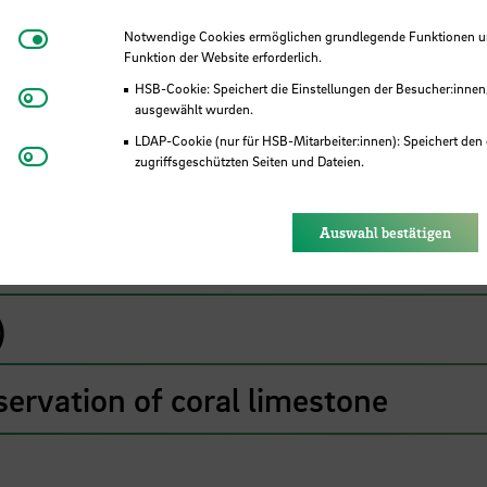
Notwendige Cookies
Notwendige Cookies ermöglichen grundlegende Funktionen und
Funktion der Website erforderlich.
HSB-Cookie: Speichert die Einstellungen der Besucher:innen
Matomo
ausgewählt wurden.
LDAP-Cookie (nur für HSB-Mitarbeiter:innen): Speichert den 
Youtube
zugriffsgeschützten Seiten und Dateien.
Nachhaltigkeit
Eye-Able®: Es werden keine Cookies gesetzt. Nutzereinstel
des Browsers gespeichert.
Auswahl bestätigen
ltigen Bauweisen
)
servation of coral limestone