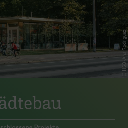
© HSB-Ana Rodriguez
tädtebau
schlossene Projekte