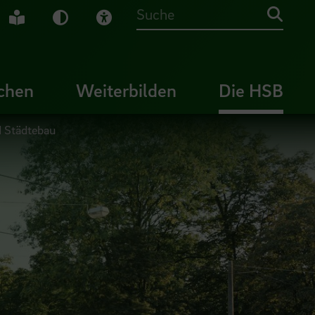
che Gebärdensprache
Leichte Sprache
Dunkel-Modus
Visuelle Hilfe
Suche
chen
Weiterbilden
Die HSB
nd Städtebau