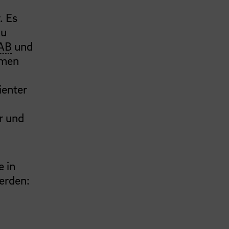
. Es
zu
AB
und
emen
ienter
r und
e in
erden: