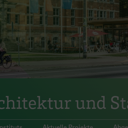
rchitektur und S
nstituts
Aktuelle Projekte
Abge