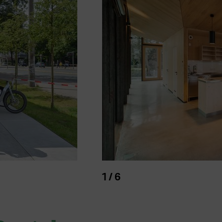
ell
1 / 6