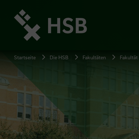
Direkt
zum
Seiteninhalt
springen
Startseite
Die HSB
Fakultäten
Fakultät