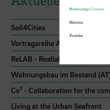
Notwendige Cookies
Matomo
Soil4Cities
Youtube
Vortragsreihe Architektur und 
ReLAB - Reallabore zu nachha
Wohnungsbau im Bestand (AT
Co³ - Collaboration for the con
Living at the Urban Seafront