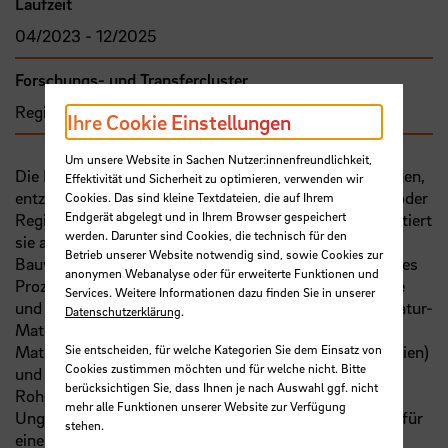
Laufzeit
04/2023 - 12/2025
Forschungs- und Transfercluster
Region im Wandel
Ihre Cookie Einstellungen
Um unsere Website in Sachen Nutzer:innenfreundlichkeit,
Die Bauproduktion - eine lineare Aktivität von Menschen,
Effektivität und Sicherheit zu optimieren, verwenden wir
entzieht der Natur Rohstoffe an verschiedenen Orten oder
Cookies. Das sind kleine Textdateien, die auf Ihrem
Endgerät abgelegt und in Ihrem Browser gespeichert
Regionen der Welt, be- und verarbeitet diese, transportiert
werden. Darunter sind Cookies, die technisch für den
sie an ihren Bestimmungsort und fügt sie dort zu
Betrieb unserer Website notwendig sind, sowie Cookies zur
Bauwerken zusammen. Die physischen Resultate dieses
anonymen Webanalyse oder für erweiterte Funktionen und
Prozesses sind Gebäude, Infrastrukturen, ganze Städte
Services. Weitere Informationen dazu finden Sie in unserer
und auch Landschaften als im Raum akkumuliertes Natur-
Datenschutzerklärung
.
Material. Entlang dieses Prozesses erzeugen
Materialströme komplexe Wechselwirkungen (Ökologien)
Sie entscheiden, für welche Kategorien Sie dem Einsatz von
Cookies zustimmen möchten und für welche nicht. Bitte
und verflochtene Konfliktfelder (Umweltkrise,
berücksichtigen Sie, dass Ihnen je nach Auswahl ggf. nicht
Rohstoffkrise, Wirtschaftskrise, Migration, soziale
mehr alle Funktionen unserer Website zur Verfügung
Ungleichheit, Krieg,
etc
.). Ein Umdenken und Handeln für
stehen.
eine Transformation dieses Prozesses rückt als sozial-