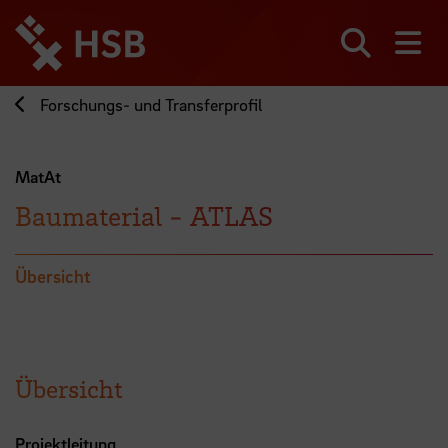
Direkt
zum
Seiteninhalt
Suchen
Me
springen
Forschungs- und Transferprofil
MatAt
Baumaterial - ATLAS
Übersicht
Übersicht
Projektleitung