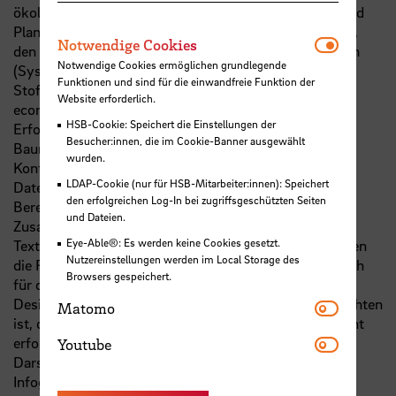
ökologische Bauwende in den Fokus der Entwurfs- und
Planungsdisziplinen. Mit Ansätzen aus der Geographie,
Notwendi
Notwendige Cookies
den Sozialwissenschaften und Umweltwissenschaften
Notwendige Cookies ermöglichen grundlegende
(Systemisches Denken, ‚Follow the Thing‘,
Funktionen und sind für die einwandfreie Funktion der
Stoffstromanalyse, historische Analyse, political
Website erforderlich.
economy, political ecology) nimmt das Projekt die
HSB-Cookie: Speichert die Einstellungen der
Erforschung von komplexen Ökologien von
Besucher:innen, die im Cookie-Banner ausgewählt
Baumaterialien in den Fokus. Im wissenschaftlichen
wurden.
Kontext entstehen aus qualitativen und quantitativen
LDAP-Cookie (nur für HSB-Mitarbeiter:innen): Speichert
Daten disziplinäre wissenschaftliche Texte und/oder
den erfolgreichen Log-In bei zugriffsgeschützten Seiten
Berechnungen, die die Komplexitäten und
und Dateien.
Zusammenhänge gut beschreiben. Wissenschaftliche
Eye-Able®: Es werden keine Cookies gesetzt.
Texte, sind alles andere als 'schwellenlos' und so bleiben
Nutzereinstellungen werden im Local Storage des
die Fakten und Analysen für eine breite Masse und auch
Browsers gespeichert.
für das Fachpublikum der Architektur-/Planungs- und
Designdisziplinien schwer zugänglich. Auch zu beobachten
Matomo
Matomo
ist, dass interdisziplinäre Verknüpfungen dabei oft nicht
Youtube
erfolgen. Künstlerisch-ästhetisch ansprechende
Youtube
Darstellungs- und Kommunikationsformate wie
Infografiken/Diagramme mit Text (Wallpaper) oder