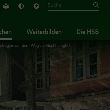
che Gebärdensprache
Leichte Sprache
Dunkel-Modus
Visuelle Hilfe
Suche
chen
Weiterbilden
Die HSB
lregion auf dem Weg zur Nachhaltigkeit.