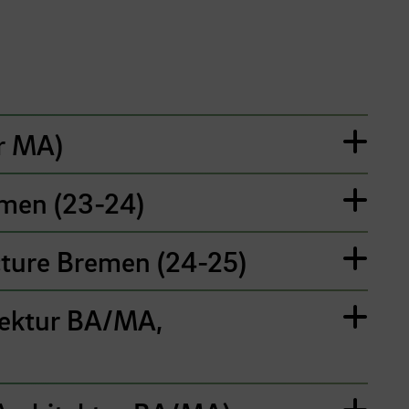
ur MA)
emen (23-24)
cture Bremen (24-25)
tektur BA/MA,