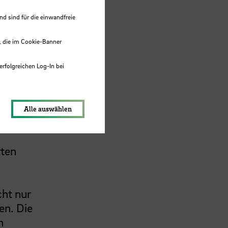
 sind für die einwandfreie
, die im Cookie-Banner
e
erfolgreichen Log-In bei
lungen werden im Local Storage
Alle auswählen
rten
cht nur
en. Die
n