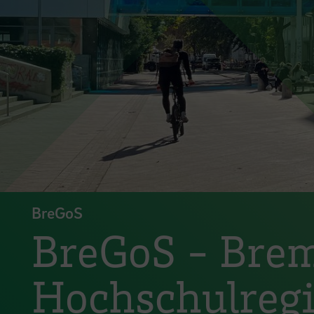
BreGoS
BreGoS - Brem
Hochschulregi