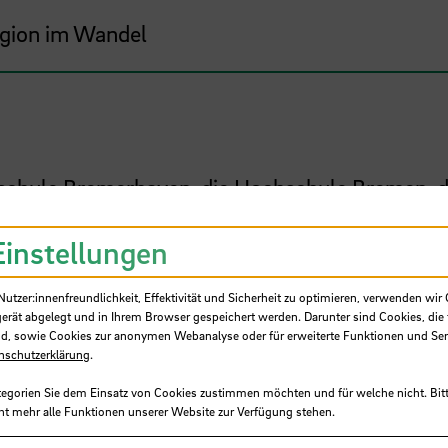
gion im Wandel
schule Bremerhaven, die Hochschule Bremen, d
iversität Bremen – sind ausgewiesene Orte der
onsforschung. Als große öffentliche Institution
Einstellungen
ger Transformationsprozesse. Im Projekt BreG
m gemeinschaftlich ihre unterschiedlichen Exp
tzer:innenfreundlichkeit, Effektivität und Sicherheit zu optimieren, verwenden wir 
gerät abgelegt und in Ihrem Browser gespeichert werden. Darunter sind Cookies, die 
 dafür zu nutzen, um Handlungsoptionen in den
d, sowie Cookies zur anonymen Webanalyse oder für erweiterte Funktionen und Ser
hutz, Mobilität und Ressourcenschonung an ihr
nschutzerklärung
.
en Wirkungsfeld zu entwickeln und mit messbar
tegorien Sie dem Einsatz von Cookies zustimmen möchten und für welche nicht. Bitt
ht mehr alle Funktionen unserer Website zur Verfügung stehen.