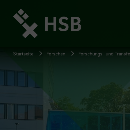
Direkt
zum
Seiteninhalt
springen
Startseite
Forschen
Forschungs- und Transfer