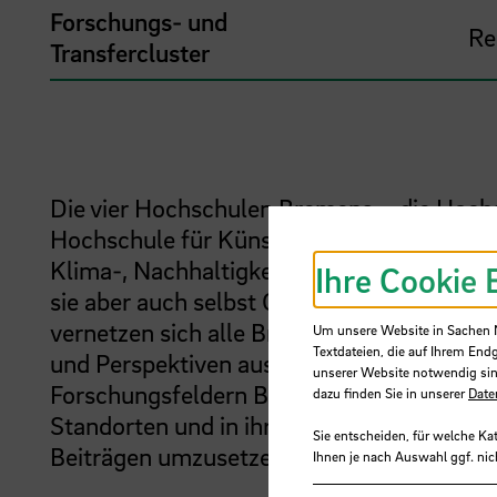
Forschungs- und
Re
Transfercluster
Die vier Hochschulen Bremens – die Hoch
Hochschule für Künste Bremen und die Un
Klima-, Nachhaltigkeits- und Transformati
Ihre Cookie 
sie aber auch selbst Gegenstand notwendi
vernetzen sich alle Bremer Hochschulen, u
Um unsere Website in Sachen Nu
Textdateien, die auf Ihrem End
und Perspektiven aus allen Statusgruppen
unserer Website notwendig sin
Forschungsfeldern Biodiversität, Klimasc
dazu finden Sie in unserer
Date
Standorten und in ihrem gesellschaftlich
Sie entscheiden, für welche Ka
Beiträgen umzusetzen.
Ihnen je nach Auswahl ggf. nic