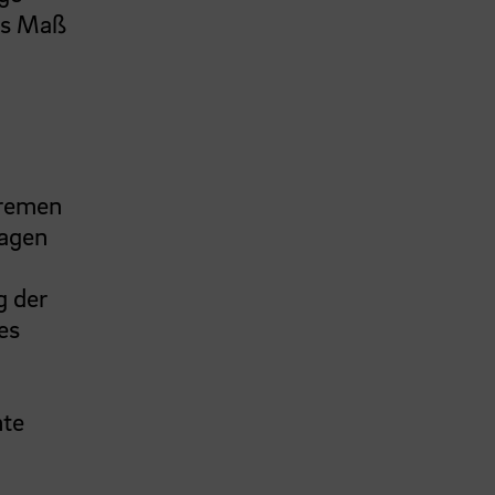
es Maß
Bremen
lagen
g der
es
hte