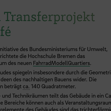
 Transferprojekt
fé
initiative des Bundesministeriums für Umwelt,
rrichtete die Hochschule Bremen das
trum des neuen
FahrradModellQuartiers
.
udes spiegeln insbesondere durch die Geometri
Ideen des nachhaltigen Bauens wider. Die
on beträgt
ca.
140 Quadratmeter.
und Technikräumen teilt das Gebäude in ein C
ide Bereiche können auch als Veranstaltungsrau
urelemente des Gebäudes sind das trichterförm