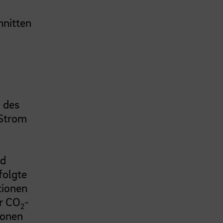
hnitten
n des
 Strom
nd
folgte
tionen
er CO
-
2
ionen