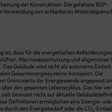
cheinung der Konstruktion. Die gefaltete BSP-
ie Verwendung von schlankeren Materialquersc
g ist, dass für die energetischen Anforderunge
Belüften, Warmwassernutzung und allgemeiner
h. Das Gebäude wird nicht als autonome Einheit
ionalen Gesamtenergiesystems konzipiert. Die
ten Grenzwerte der Energiewende angepasst u
g über den gesamten Lebenszyklus. Das hier ver
zielt bewusst nicht auf aktuelle Gebäudedefini
ese Definitionen ermöglichen eine Energie- od
 die durch den Energiebedarf oder die CO
-Emiss
2