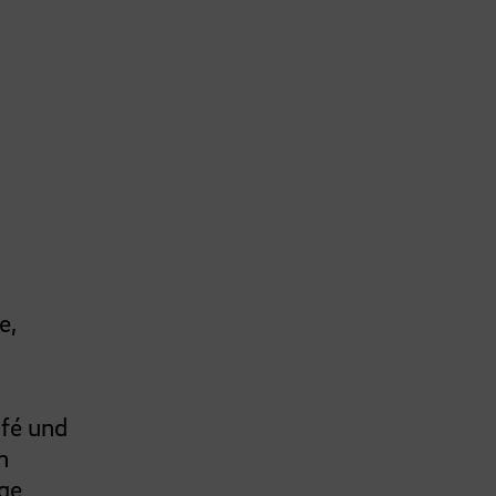
e,
afé und
m
ige