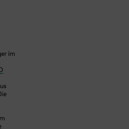
ger im
D
aus
Die
im
e