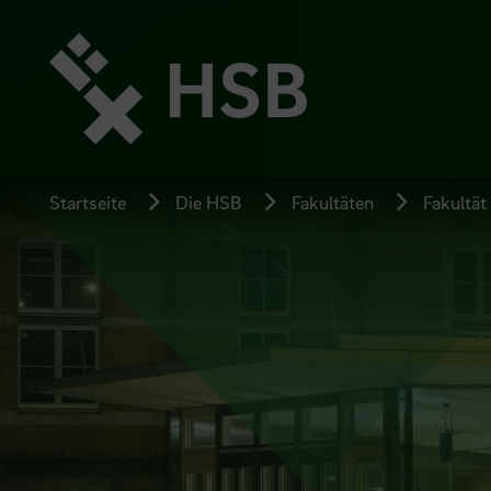
Direkt
zum
Seiteninhalt
springen
Startseite
Die HSB
Fakultäten
Fakultät