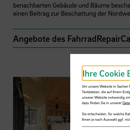
benachbarten Gebäude und Bäume beschatt
einen Beitrag zur Beschattung der Nordw
Angebote des FahrradRepairCa
Ihre Cookie 
Um unsere Website in Sachen Nu
Textdateien, die auf Ihrem End
unserer Website notwendig sin
dazu finden Sie in unserer
Date
Sie entscheiden, für welche Ka
Ihnen je nach Auswahl ggf. nic