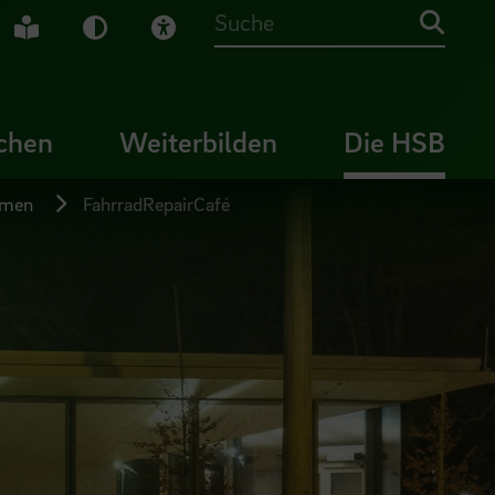
che Gebärdensprache
Leichte Sprache
Dunkel-Modus
Visuelle Hilfe
Suche
chen
Weiterbilden
Die HSB
emen
FahrradRepairCafé