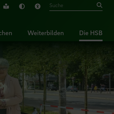
che Gebärdensprache
Leichte Sprache
Dunkel-Modus
Visuelle Hilfe
Suche
chen
Weiterbilden
Die HSB