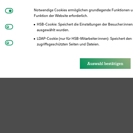
Notwendige Cookies
Notwendige Cookies ermöglichen grundlegende Funktionen und
Funktion der Website erforderlich.
HSB-Cookie: Speichert die Einstellungen der Besucher:innen
Matomo
ausgewählt wurden.
und laden
LDAP-Cookie (nur für HSB-Mitarbeiter:innen): Speichert den 
Youtube
zugriffsgeschützten Seiten und Dateien.
Eye-Able®: Es werden keine Cookies gesetzt. Nutzereinstel
7,6 Prozent)
des Browsers gespeichert.
Auswahl bestätigen