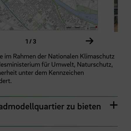
rheriges Element im Karussell
Zeige nächste
1 / 3
de im Rahmen der Nationalen Klimaschutz
desministerium für Umwelt, Naturschutz,
herheit unter dem Kennzeichen
ert.
admodellquartier zu bieten