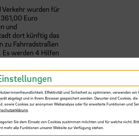
 Verkehr wurden für
6.361,00 Euro
en und
adt dort künftig das
en zu Fahrradstraßen
. Es werden 4 Hilfen
gemarck- und
erstraßen erhalten
Einstellungen
en gut befahrbaren
dabstellplätze
tzer:innenfreundlichkeit, Effektivität und Sicherheit zu optimieren, verwenden wir 
gerät abgelegt und in Ihrem Browser gespeichert werden. Darunter sind Cookies, die 
ta bis zum Campus
d, sowie Cookies zur anonymen Webanalyse oder für erweiterte Funktionen und Ser
nschutzerklärung
.
Kinder,
ende gefahrlos
tegorien Sie dem Einsatz von Cookies zustimmen möchten und für welche nicht. Bitt
ht mehr alle Funktionen unserer Website zur Verfügung stehen.