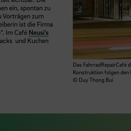
nen ein, spontan zu
u Vorträgen zum
berin ist die Firma
G“. Im Café
Neusi’s
Snacks und Kuchen
Das FahrradRepairCafé 
Konstruktion folgen den 
© Duy Thong Bui