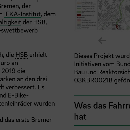
Bremen, der
em
IFKA-Institut
, dem
tigkeit
der
HSB
,
deswettbewerb
Zeige vo
h, die
HSB
erhielt
Dieses Projekt wur
uro an
Initiativen vom Bun
 2019 die
Bau und Reaktorsic
arken an den drei
03KBR0021B geförd
t verbessert. Es
und E-Bike-
stenleihräder wurden
Was das Fahrr
hat
d das erste Bremer