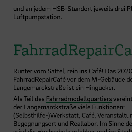
und an jedem HSB-Standort jeweils drei P
Luftpumpstation.
FahrradRepairCa
Runter vom Sattel, rein ins Café! Das 2020
FahrradRepairCafé vor dem M-Gebäude de
Langemarckstraße ist ein Hingucker.
Als Teil des
Fahrradmodellquartiers
verein
der Langemarckstraße viele Funktionen:
(Selbsthilfe-)Werkstatt, Café, Veranstalt
Begegnungsort und Reallabor. Im Sinne 
wird die Hochschule erlebbar und im Stadtt