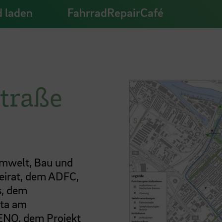
 laden
FahrradRepairCafé
straße
mwelt, Bau und
eirat, dem ADFC,
s, dem
ita am
ENO, dem Projekt