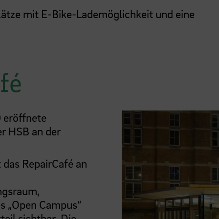
lätze mit E-Bike-Lademöglichkeit und eine
fé
 eröffnete
r HSB an der
t das RepairCafé an
ungsraum,
des „Open Campus“
eil sichtbar. Die